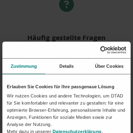
Häufig gestellte Fragen
Hier finden Sie schnelle Antworten
auf die wichtigsten Fragen zur
Plattform, Daten und
Zustimmung
Details
Über Cookies
Einstellungen.
Erlauben Sie Cookies für Ihre passgenaue Lösung
Wir nutzen Cookies und andere Technologien, um DTAD
für Sie komfortabler und relevanter zu gestalten: für eine
optimierte Browser-Erfahrung, personalisierte Inhalte und
Anzeigen, Funktionen für soziale Medien sowie zur
Kontoverwaltung
Analyse der Nutzung.
Mehr dazu in unserer
Datenschutzerklärung
.