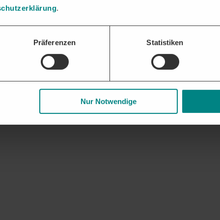
chutzerklärung
.
gaben und Nachweise bündeln und fristgerecht einreichen – die DTAD Pl
Präferenzen
Statistiken
 und Geschäftsbeziehungen. Frühzeitige Updates zu auslaufenden Rahme
Nur Notwendige