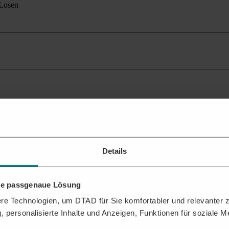
 Losen
ante Ausschreibungen
für Ihr Profil.
ehen?
Details
n Sie dabei, das Beste aus der DTAD Plattform für Sie herauszuholen.
FTRÄGEN
hre passgenaue Lösung
e Technologien, um DTAD für Sie komfortabler und relevanter zu
, personalisierte Inhalte und Anzeigen, Funktionen für soziale 
für Technische Gebäudeausrüstung erhalten. Analysen zu Vergabeverhalt