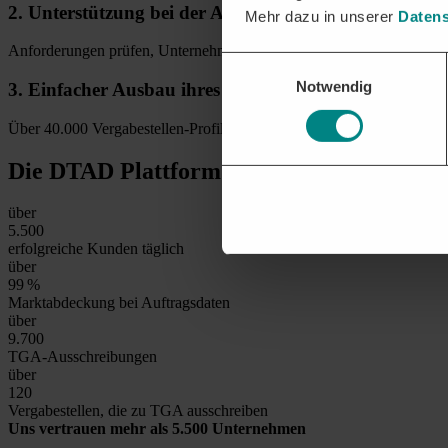
2.
Unterstützung bei
der Angebotsabgabe
Mehr dazu in unserer
Datens
Anforderungen prüfen, Unternehmensschnittstellen einbinden, alle An
Einwilligungsauswahl
Notwendig
3.
Einfacher Ausbau
ihres Firmennetzwerks
Über 40.000 Vergabestellen-Profile bieten Klarheit über Entscheider
Die DTAD Plattform
in Zahlen
über
5.500
erfolgreiche Kunden täglich
über
99
%
Marktabdeckung bei Auftragsdaten
über
9.700
TGA-Ausschreibungen
über
120
Vergabestellen, die zu TGA ausschreiben
Uns vertrauen mehr als 5.500 Unternehmen