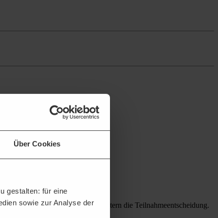
Über Cookies
 gestalten: für eine
Medien sowie zur Analyse der
en und potenziellen Bietern erleichtern die Teilnahmeentscheidung.