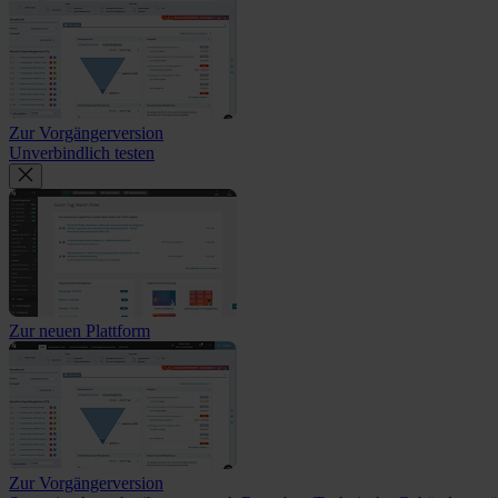
Zur Vorgängerversion
Unverbindlich testen
Zur neuen Plattform
Zur Vorgängerversion