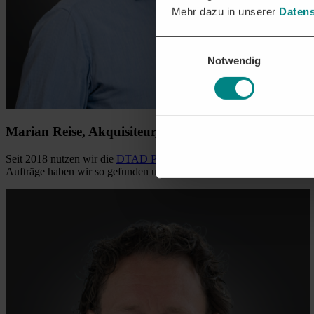
Mehr dazu in unserer
Datens
Einwilligungsauswahl
Notwendig
Marian Reise, Akquisiteur,
abante Rechtsanwälte
Seit 2018 nutzen wir die
DTAD Plattform
. Eigene Suchfilter versor
Aufträge haben wir so gefunden und gewonnen.