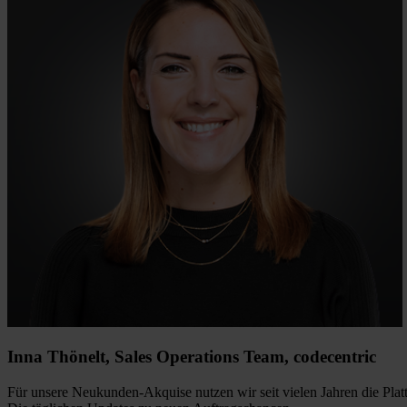
Inna Thönelt, Sales Operations Team,
codecentric
Für unsere Neukunden-Akquise nutzen wir seit vielen Jahren die Pl