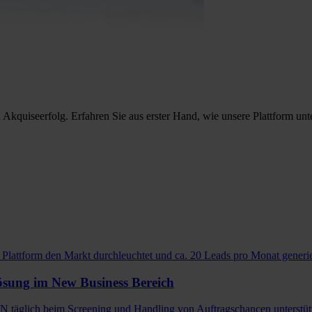
quiseerfolg. Erfahren Sie aus erster Hand, wie unsere Plattform unters
lattform den Markt durchleuchtet und ca. 20 Leads pro Monat generie
ösung im New Business Bereich
täglich beim Screening und Handling von Auftragschancen unterstüt