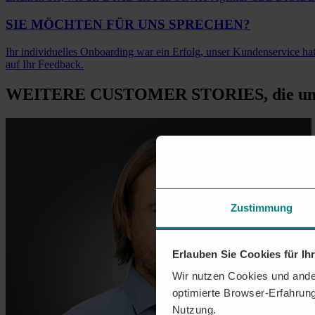
SIE MÖCHTEN
FÜR UNS SPRECHEN?
Ihr individuelles Onboarding war ein Erfolg, unser Kundenservice hat 
auf Ihr Feedback.
WEITERE CUSTOMER STORIES
, die u
Zustimmung
Erlauben Sie Cookies für I
Wir nutzen Cookies und ander
optimierte Browser-Erfahrung
Nutzung.