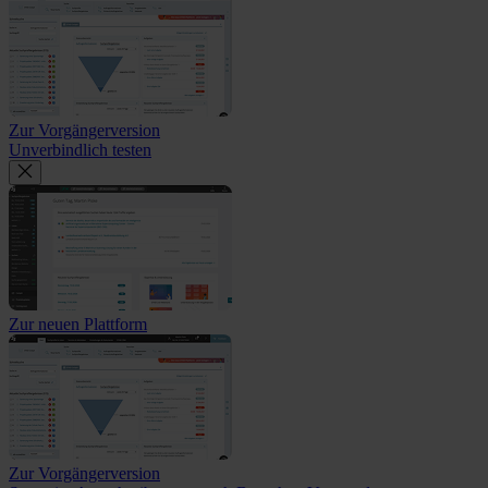
Zur Vorgängerversion
Unverbindlich testen
Zur neuen Plattform
Zur Vorgängerversion