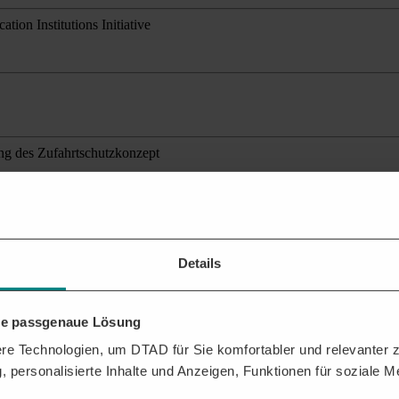
ion Institutions Initiative
ng des Zufahrtschutzkonzept
ante Ausschreibungen
für Ihr Profil.
Details
ehen?
n Sie dabei, das Beste aus der DTAD Plattform für Sie herauszuholen.
FTRÄGEN
hre passgenaue Lösung
e Technologien, um DTAD für Sie komfortabler und relevanter zu
, personalisierte Inhalte und Anzeigen, Funktionen für soziale 
ür Veranstaltungen erhalten. Analysen zu Vergabeverhalten und potenzi