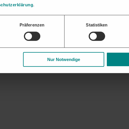
chutzerklärung
.
gaben und Nachweise bündeln und fristgerecht einreichen – die DTAD Pl
Präferenzen
Statistiken
 und Geschäftsbeziehungen. Frühzeitige Updates zu auslaufenden Rahme
Nur Notwendige