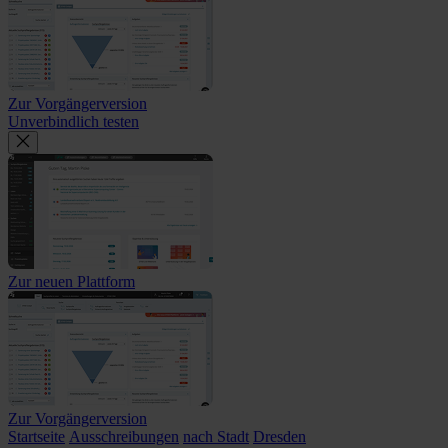
Zur Vorgängerversion
Unverbindlich testen
Zur neuen Plattform
Zur Vorgängerversion
Startseite
Ausschreibungen
nach Stadt
Dresden