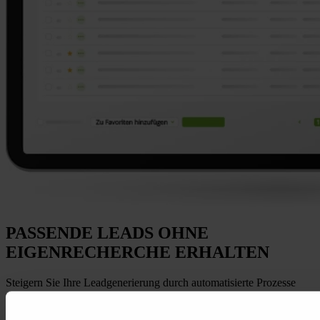
PASSENDE LEADS
OHNE
EIGENRECHERCHE ERHALTEN
Steigern Sie Ihre Leadgenerierung durch automatisierte Prozesse
und KI-Technologie. Ihre Recherchezeit wird deutlich reduziert.
Effizient:
Die DTAD Plattform liefert Ihnen täglich relevante