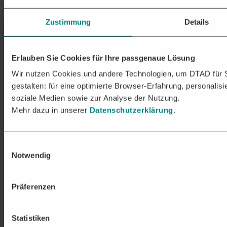
Ausschreibungen
,
Bauaufträge
und B2B-Leads.
Automatisiert:
Anstehende Akquise-Abläufe organisieren
Zustimmung
Details
Sie über Workflow-Boards. Vordefinierte Regeln
automatisieren alle Schritte für mehr Effizienz im Team.
Erlauben Sie Cookies für Ihre passgenaue Lösung
Wir nutzen Cookies und andere Technologien, um DTAD für S
gestalten: für eine optimierte Browser-Erfahrung, personalisi
soziale Medien sowie zur Analyse der Nutzung.
Mehr dazu in unserer
Datenschutzerklärung
.
Einwilligungsauswahl
Notwendig
Präferenzen
Statistiken