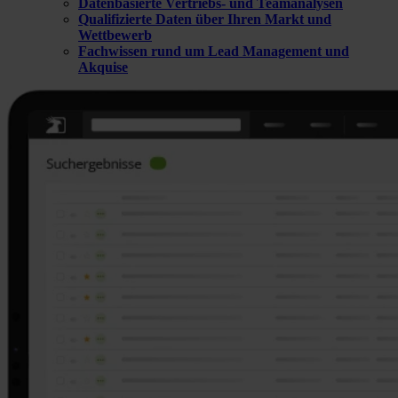
Datenbasierte Vertriebs- und Teamanalysen
Qualifizierte Daten über Ihren Markt und
Wettbewerb
Fachwissen rund um Lead Management und
Akquise