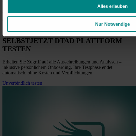
6. Angebot fristgerecht abgeben
Alles erlauben
Über das vorgegebene System reichen Sie Ihr Angebot rechtzeitig
ein. Ihre Unterlagen sind dabei vollständig und korrekt ausgefüllt.
Nur Notwendige
ÜBERZEUGEN SIE SICH
SELBST
JETZT
DTAD PLATTFORM
TESTEN
Erhalten Sie Zugriff auf alle Ausschreibungen und Analysen –
inklusive persönlichem Onboarding. Ihre Testphase endet
automatisch, ohne Kosten und Verpflichtungen.
Unverbindlich testen