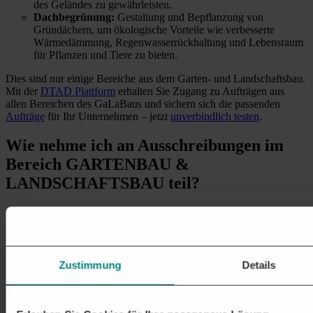
des Geländes zu gewährleisten.
Dachbegrünung:
Gestaltung und Bepflanzung von
Gründächern, um ökologische Vorteile wie verbesserte
Wärmedämmung, Regenwasserrückhaltung und Lebensraum
für Pflanzen und Tiere zu bieten.
Dies sind nur einige Bereiche aus dem Garten- und Landschaftsbau.
Mit der
DTAD Plattform
erhalten Sie Zugang zu Aufträgen aus
allen Bereichen des GaLaBaus und sichern sich die passenden
Aufträge
für Ihr Unternehmen
– jetzt
unverbindlich testen
.
Wie nehme ich
an Ausschreibungen im
Bereich GARTENBAU &
LANDSCHAFTSBAU teil?
1. ÖFFENTLICHE AUFTRÄGE EINFACH FINDEN
Nutzen Sie Ausschreibungsplattformen, wie die
DTAD Plattform
und finden Sie passende Ausschreibungen zu Gartenbau &
Landschaftsbau.
Zustimmung
Details
2. SUCHFILTER MIT MEHREREN
KRITERIEN NUTZEN