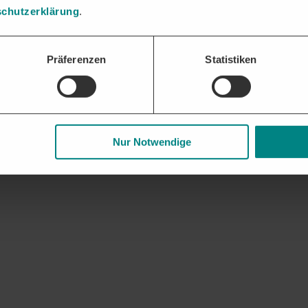
chutzerklärung
.
gaben und Nachweise bündeln und fristgerecht einreichen – die DTAD Pl
Präferenzen
Statistiken
 und Geschäftsbeziehungen. Frühzeitige Updates zu auslaufenden Rahme
Nur Notwendige