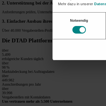
2.
Unterstützung bei
der Angebotsabgabe
Mehr dazu in unserer
Datens
Anforderungen prüfen, Unternehmensschnittstellen einbinden, alle An
Einwilligungsauswahl
Notwendig
3.
Einfacher Ausbau
ihres Firmennetzwerks
Über 40.000 Vergabestellen-Profile bieten Klarheit über Entscheider
Die DTAD Plattform
in Zahlen
über
5.500
erfolgreiche Kunden täglich
über
99
%
Marktabdeckung bei Auftragsdaten
über
450.000
Ausschreibungen pro Jahr
über
40.000
Vergabestellen mit Kontaktdaten
Uns vertrauen mehr als 5.500 Unternehmen