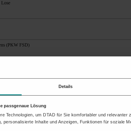
2 Lose
agens (PKW FSD)
ante Ausschreibungen
für Ihr Profil.
ehen?
Details
n Sie dabei, das Beste aus der DTAD Plattform für Sie herauszuholen.
FTRÄGEN
hre passgenaue Lösung
e Technologien, um DTAD für Sie komfortabler und relevanter zu
, personalisierte Inhalte und Anzeigen, Funktionen für soziale 
für Feuerwehr erhalten. Analysen zu Vergabeverhalten und potenziellen 