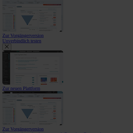
Zur Vorgängerversion
Unverbindlich testen
Zur neuen Plattform
Zur Vorgängerversion