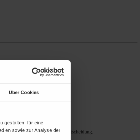
Über Cookies
 gestalten: für eine
Medien sowie zur Analyse der
Bietern erleichtern die Teilnahmeentscheidung.