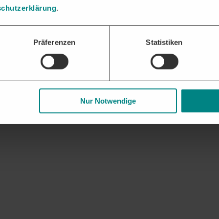
chutzerklärung
.
gaben und Nachweise bündeln und fristgerecht einreichen – die DTAD Pl
Präferenzen
Statistiken
 und Geschäftsbeziehungen. Frühzeitige Updates zu auslaufenden Rahme
Nur Notwendige