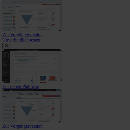
Zur Vorgängerversion
Unverbindlich testen
Zur neuen Plattform
Zur Vorgängerversion