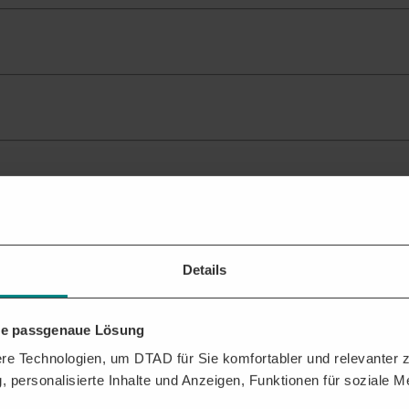
ante Ausschreibungen
für Ihr Profil.
Details
ehen?
n Sie dabei, das Beste aus der DTAD Plattform für Sie herauszuholen.
FTRÄGEN
hre passgenaue Lösung
e Technologien, um DTAD für Sie komfortabler und relevanter zu
, personalisierte Inhalte und Anzeigen, Funktionen für soziale 
für Erdbau & Erdarbeiten erhalten. Analysen zu Vergabeverhalten und po