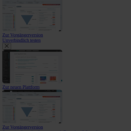
Zur Vorgängerversion
Unverbindlich testen
Zur neuen Plattform
Zur Vorgängerversion