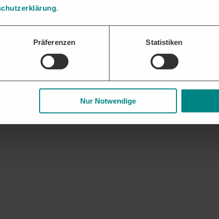
chutzerklärung
.
gaben und Nachweise bündeln und fristgerecht einreichen – die DTAD Pl
Präferenzen
Statistiken
 und Geschäftsbeziehungen. Frühzeitige Updates zu auslaufenden Rahme
Nur Notwendige