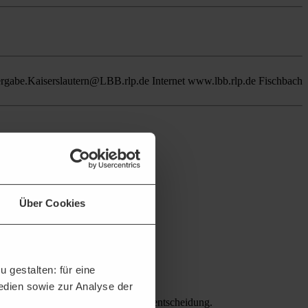
rgabe.Kaiserslautern@LBB.rlp.de Internet www.lbb.rlp.de Fischbach
Über Cookies
 gestalten: für eine
Medien sowie zur Analyse der
en Bietern erleichtern die Teilnahmeentscheidung.