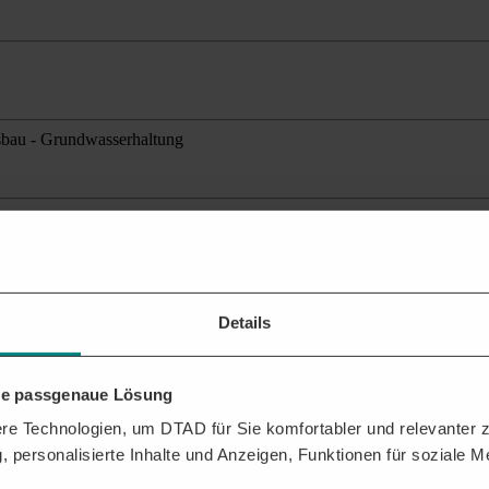
gsbau - Grundwasserhaltung
ante Ausschreibungen
für Ihr Profil.
Details
ehen?
n Sie dabei, das Beste aus der DTAD Plattform für Sie herauszuholen.
hre passgenaue Lösung
FTRÄGEN
e Technologien, um DTAD für Sie komfortabler und relevanter zu
, personalisierte Inhalte und Anzeigen, Funktionen für soziale 