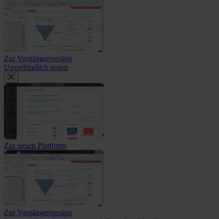
Zur Vorgängerversion
Unverbindlich testen
Zur neuen Plattform
Zur Vorgängerversion