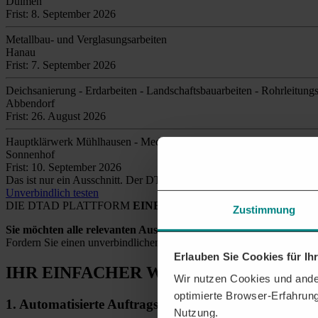
Dülmen
Frist: 8. September 2026
Metallbau- und Verglasungsarbeiten
Hanau
Frist: 7. September 2026
Deichsanierung - Erdarbeiten - Landschaftsbauarbeiten - Rohrleitun
Abbendorf
Frist: 26. August 2026
Hauptklärwerk Mühlhausen - Medienrohrleitung
Sonnenhof
Frist: 10. September 2026
Das ist nur ein Ausschnitt. Der DTAD findet täglich
tausende relev
Unverbindlich testen
DIE DTAD PLATTFORM
EINE SICHERE LÖSUNG
Zustimmung
Sie möchten alle relevanten Ausschreibungen und Aufträge eins
Fordern Sie einen unverbindlichen Testzugang an und wir unterstütze
Erlauben Sie Cookies für I
IHR EINFACHER WEG
ZU NEUEN AU
Wir nutzen Cookies und ander
optimierte Browser-Erfahrung
1.
Automatisierte
Auftragsrecherche
Nutzung.