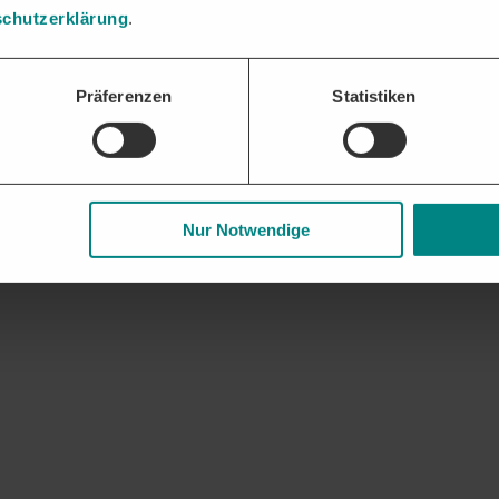
chutzerklärung
.
ür Metallbau erhalten. Analysen zu Vergabeverhalten und potenziellen 
Präferenzen
Statistiken
gaben und Nachweise bündeln und fristgerecht einreichen – die DTAD Pl
 und Geschäftsbeziehungen. Frühzeitige Updates zu auslaufenden Rahme
Nur Notwendige