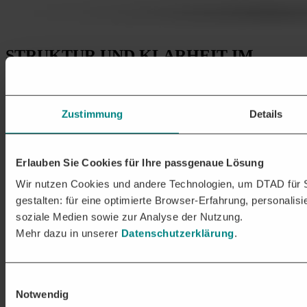
STRUKTUR UND KLARHEIT
IM
TEAM
Gerade in größeren Teams zeigt sich schnell die Herausforderung:
Zustimmung
Details
Bei fehlender Struktur in Akquiseprojekten geht der Überblick leicht
verloren. Fristen werden schneller übersehen, Doppelarbeit erzeugt.
Die DTAD Plattform mit integriertem
CRM
-Ansatz unterstützt Sie
Erlauben Sie Cookies für Ihre passgenaue Lösung
teamübergreifend beim Handling Ihrer Kontakte und Aufgaben und
verbessert Ihr
Projektmanagement
. Verfolgen Sie alle Aktivitäten
Wir nutzen Cookies und andere Technologien, um DTAD für S
transparent über Workflow-Boards. Projektdiskussionen führen Sie
gestalten: für eine optimierte Browser-Erfahrung, personalisi
zentral an einem Ort. Alle Beteiligten sind jederzeit up to date.
soziale Medien sowie zur Analyse der Nutzung.
Unverbindlich testen
Mehr dazu in unserer
Datenschutzerklärung
.
WEITERE
ANSÄTZE FÜR
OPTIMIERTE AKQUISE
Einwilligungsauswahl
Notwendig
Eigene Sichtbarkeit steigern