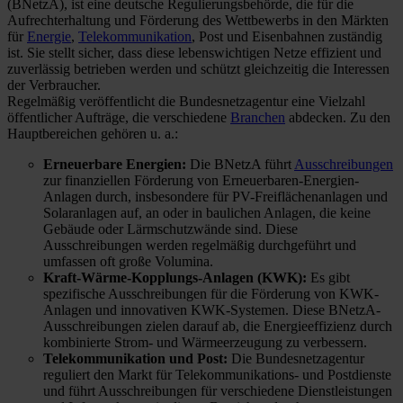
(BNetzA), ist eine deutsche Regulierungsbehörde, die für die
Aufrechterhaltung und Förderung des Wettbewerbs in den Märkten
für
Energie
,
Telekommunikation
, Post und Eisenbahnen zuständig
ist. Sie stellt sicher, dass diese lebenswichtigen Netze effizient und
zuverlässig betrieben werden und schützt gleichzeitig die Interessen
der Verbraucher.
Regelmäßig veröffentlicht die Bundesnetzagentur eine Vielzahl
öffentlicher Aufträge, die verschiedene
Branchen
abdecken. Zu den
Hauptbereichen gehören u. a.:
Erneuerbare Energien:
Die BNetzA führt
Ausschreibungen
zur finanziellen Förderung von Erneuerbaren-Energien-
Anlagen durch, insbesondere für PV-Freiflächenanlagen und
Solaranlagen auf, an oder in baulichen Anlagen, die keine
Gebäude oder Lärmschutzwände sind. Diese
Ausschreibungen werden regelmäßig durchgeführt und
umfassen oft große Volumina​.
Kraft-Wärme-Kopplungs-Anlagen (KWK):
Es gibt
spezifische Ausschreibungen für die Förderung von KWK-
Anlagen und innovativen KWK-Systemen. Diese BNetzA-
Ausschreibungen zielen darauf ab, die Energieeffizienz durch
kombinierte Strom- und Wärmeerzeugung zu verbessern​.
Telekommunikation und Post:
Die Bundesnetzagentur
reguliert den Markt für Telekommunikations- und Postdienste
und führt Ausschreibungen für verschiedene Dienstleistungen