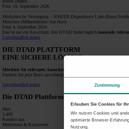
Berlin (Mitte)
Frist: 10. September 2026
Medizinische Versorgung – ANKER-Dependance Lotte-Branz-Straß
München (Milbertshofen-Am Hart)
Frist: 4. September 2026
Das ist nur ein Ausschnitt. Der DTAD findet täglich
tausende relev
Unverbindlich testen
DIE DTAD PLATTFORM
EINE SICHERE LÖSUNG
Möchten Sie relevante Ausschreibungen in Düsseldorf und der 
Fordern Sie jetzt Ihren unverbindlichen Testzugang an und entdecken
Unverbindlich testen
Zustimmung
Die DTAD Plattform
in Zahlen
Erlauben Sie Cookies für I
über
Wir nutzen Cookies und ander
5.500
Kunden aus
optimierte Browser-Erfahrung
Mittelstand & Konzernen
Nutzung.