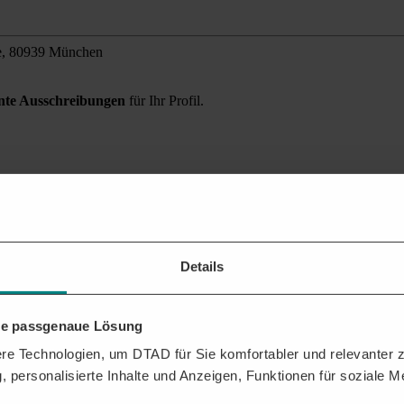
e, 80939 München
ante Ausschreibungen
für Ihr Profil.
Umgebung finden?
 Sie alle relevanten Auftragschancen für Ihr Unternehmen.
Details
hre passgenaue Lösung
e Technologien, um DTAD für Sie komfortabler und relevanter zu
, personalisierte Inhalte und Anzeigen, Funktionen für soziale 