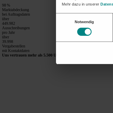
Mehr dazu in unserer
Datens
99
%
Marktabdeckung
bei Auftragsdaten
Einwilligungsauswahl
über
Notwendig
450.000
Ausschreibungen
pro Jahr
über
40.000
Vergabestellen
mit Kontaktdaten
Uns vertrauen mehr als 5.500 Unternehmen