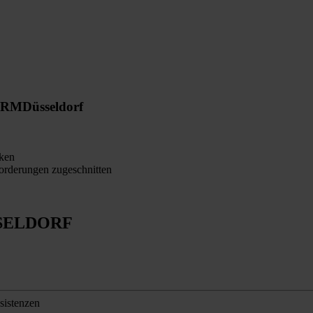
ORM
Düsseldorf
ken
orderungen zugeschnitten
SELDORF
sistenzen