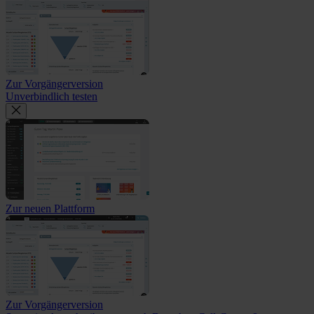
Zur Vorgängerversion
Unverbindlich testen
Zur neuen Plattform
Zur Vorgängerversion