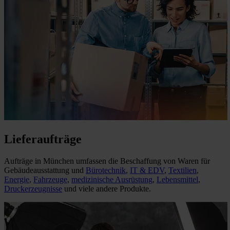
Lieferaufträge
Aufträge in München umfassen die Beschaffung von Waren für
Gebäudeausstattung und
Bürotechnik
,
IT & EDV
,
Textilien
,
Energie
,
Fahrzeuge
,
medizinische Ausrüstung
,
Lebensmittel
,
Druckerzeugnisse
und viele andere Produkte.