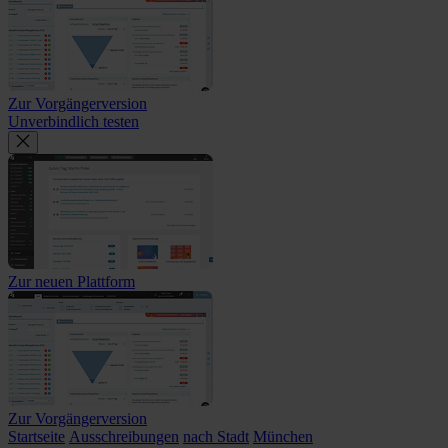
Zur Vorgängerversion
Unverbindlich testen
Zur neuen Plattform
Zur Vorgängerversion
Startseite
Ausschreibungen
nach Stadt
München