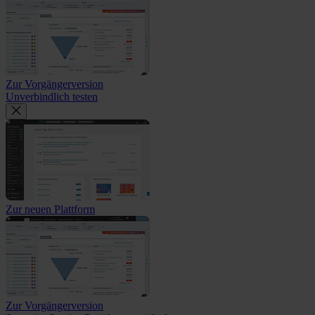
Zur Vorgängerversion
Unverbindlich testen
Zur neuen Plattform
Zur Vorgängerversion