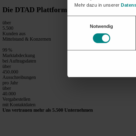
Mehr dazu in unserer
Datens
Die DTAD Plattform
in Zahlen
Einwilligungsauswahl
über
Notwendig
5.500
Kunden aus
Mittelstand & Konzernen
99
%
Marktabdeckung
bei Auftragsdaten
über
450.000
Ausschreibungen
pro Jahr
über
40.000
Vergabestellen
mit Kontaktdaten
Uns vertrauen mehr als 5.500 Unternehmen