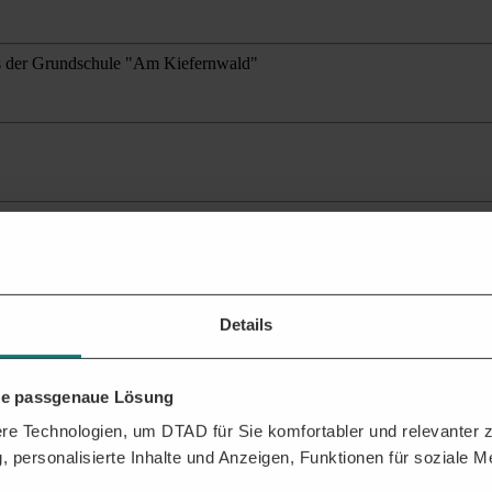
es der Grundschule "Am Kiefernwald"
kstrom- und informationstechnische Anlagen
ante Ausschreibungen
für Ihr Profil.
Details
hre passgenaue Lösung
en?
e Technologien, um DTAD für Sie komfortabler und relevanter zu
ktuelle Veröffentlichungen, auf die Sie sich mit Ihrem Service bewerb
, personalisierte Inhalte und Anzeigen, Funktionen für soziale 