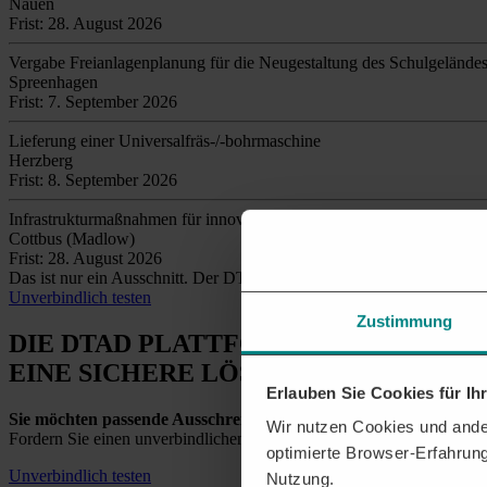
Nauen
Frist: 28. August 2026
Vergabe Freianlagenplanung für die Neugestaltung des Schulgeländ
Spreenhagen
Frist: 7. September 2026
Lieferung einer Universalfräs-/-bohrmaschine
Herzberg
Frist: 8. September 2026
Infrastrukturmaßnahmen für innovative Sitzungssaalausstattung, Star
Cottbus (Madlow)
Frist: 28. August 2026
Das ist nur ein Ausschnitt. Der DTAD findet täglich
tausende relev
Unverbindlich testen
Zustimmung
DIE DTAD PLATTFORM
EINE SICHERE LÖSUNG
Erlauben Sie Cookies für I
Sie möchten passende Ausschreibungen für Brandenburg erhalt
Wir nutzen Cookies und ander
Fordern Sie einen unverbindlichen Testzugang an und entdecken Sie a
optimierte Browser-Erfahrung
Unverbindlich testen
Nutzung.