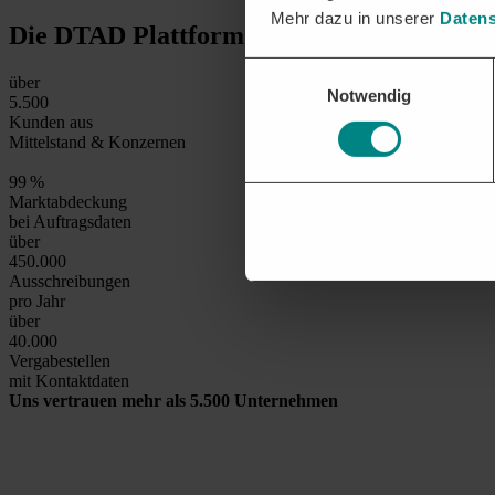
Mehr dazu in unserer
Datens
Die DTAD Plattform
in Zahlen
Einwilligungsauswahl
über
Notwendig
5.500
Kunden aus
Mittelstand & Konzernen
99
%
Marktabdeckung
bei Auftragsdaten
über
450.000
Ausschreibungen
pro Jahr
über
40.000
Vergabestellen
mit Kontaktdaten
Uns vertrauen mehr als 5.500 Unternehmen