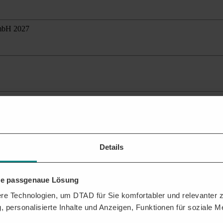
GmbH 2027
ante Ausschreibungen
für Ihr Profil.
Details
hre passgenaue Lösung
lten?
e Technologien, um DTAD für Sie komfortabler und relevanter zu
ktuelle Veröffentlichungen, auf die Sie sich mit Ihrem Service bewerb
, personalisierte Inhalte und Anzeigen, Funktionen für soziale 