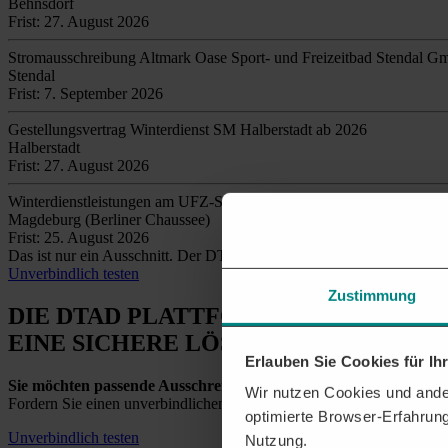
Behnsdorf
Frist: 27. August 2026
Stromausschreibung Altmark Oase Sport- und Freizeitbad Stendal 
Stendal
Frist: 7. September 2026
Gestellungsvertrag Winterdienst SM Halberstadt ab 2026
Halberstadt
Frist: 27. August 2026
Winterdienstleistungen am UFZ-Standort
Magdeburg (Berliner Chaussee)
Frist: 25. August 2026
Das ist nur ein Ausschnitt. Der DTAD findet täglich
tausende relev
Unverbindlich testen
Zustimmung
DIE DTAD PLATTFORM
EINE SICHERE LÖSUNG
Erlauben Sie Cookies für I
Sie möchten passende Ausschreibungen für Sachsen-Anhalt erha
Wir nutzen Cookies und ander
Fordern Sie einen unverbindlichen Testzugang an und entdecken Sie a
optimierte Browser-Erfahrung
Unverbindlich testen
Nutzung.