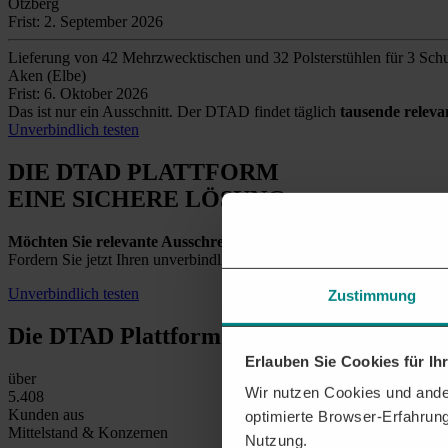
Otzberg
Frist: 2. September 2026
Lieferung von 42 Mehrzwecktischen und 32 Polsterstühlen für 3 Schu
Aken (Elbe)
Frist: 6. Oktober 2026
Das ist nur ein Ausschnitt. Der DTAD findet täglich
tausende relev
Unverbindlich testen
DIE DTAD PLATTFORM
EINE SICHERE LÖSUNG
Möchten Sie relevante Ausschreibungen in Frankenthal (Pfalz)
Fordern Sie jetzt Ihren unverbindlichen Testzugang an und entdecken
Unverbindlich testen
Zustimmung
Die DTAD Plattform
in Zahlen
Erlauben Sie Cookies für I
über
Wir nutzen Cookies und ander
5.500
Kunden aus
optimierte Browser-Erfahrung
Mittelstand & Konzernen
Nutzung.