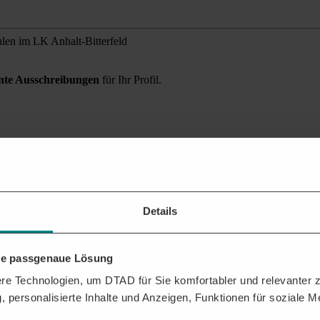
len im LK Anhalt-Bitterfeld
ante Ausschreibungen
für Ihr Profil.
 und der Umgebung finden?
 Sie alle relevanten Auftragschancen für Ihr Unternehmen.
Details
hre passgenaue Lösung
e Technologien, um DTAD für Sie komfortabler und relevanter zu
, personalisierte Inhalte und Anzeigen, Funktionen für soziale 