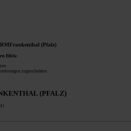
ORM
Frankenthal (Pfalz)
en Blick:
ken
orderungen zugeschnitten
KENTHAL (PFALZ)
-M1