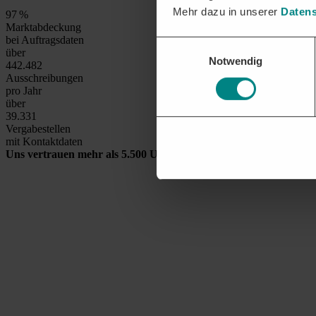
Mehr dazu in unserer
Datens
99
%
Marktabdeckung
bei Auftragsdaten
Einwilligungsauswahl
über
Notwendig
450.000
Ausschreibungen
pro Jahr
über
40.000
Vergabestellen
mit Kontaktdaten
Uns vertrauen mehr als 5.500 Unternehmen