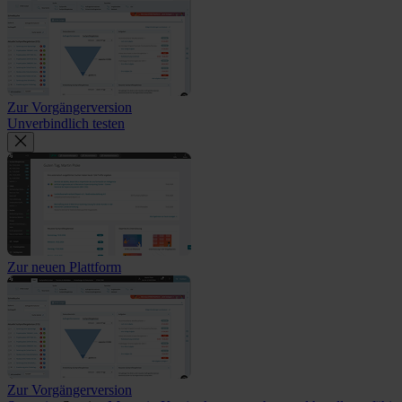
Zur Vorgängerversion
Unverbindlich testen
Zur neuen Plattform
Zur Vorgängerversion