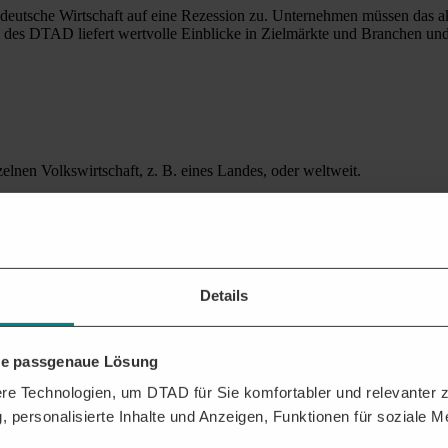
 deutsche Wirtschaft auf eine Rezession zu. Unternehmen müssen das a
rm des DTAD liefert wertvolle Einblicke in Zielmärkte und Branchen un
elnen Volkswirtschaft, z. B. eines Landes, oder weltweit.
 die die Gesamtwirtschaft im Laufe der Zeit vollzieht. Für die Bemess
n wiederkehrenden Phasen des Auf- und Abschwungs verläuft. Dieser so
lassen:
Details
hre passgenaue Lösung
e Technologien, um DTAD für Sie komfortabler und relevanter zu
, personalisierte Inhalte und Anzeigen, Funktionen für soziale 