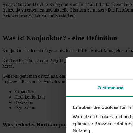
Angesichts von Ukraine-Krieg und zunehmender Inflation steuert die
frühzeitig zu erkennen und aktuelle Chancen zu nutzen. Die Plattfo
Netzwerke auszubauen und zu stärken.
Was ist Konjunktur? - eine Definition
Konjunktur bedeutet die gesamtwirtschaftliche Entwicklung einer einz
Konkret bezieht sich der Begriff „Konjunktur“ auf die Schwankungen,
heran.
Generell geht man davon aus, dass die konjunkturelle Entwicklung i
in je zwei Phasen des Aufschwungs und des Abschwungs unterteilen 
Zustimmung
Expansion
Hochkonjunktur
Rezession
Erlauben Sie Cookies für I
Depression
Wir nutzen Cookies und ander
optimierte Browser-Erfahrung
Was bedeutet Hochkonjunktur?
Nutzung.