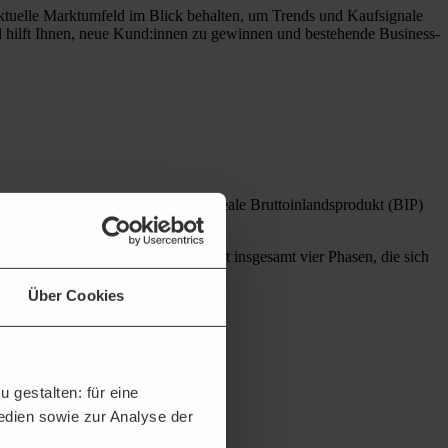
ktuelle Marktumfeld im Blick behalten, um Trends und Kaufsignale
d hilft Ihnen, neue Kund:innen zu gewinnen und bestehende Business-
ung der Konjunktur zieht man das reale Bruttoinlandsprodukt (BIP)
genannte Konjunkturzyklus umfasst insgesamt vier Phasen, die sich
Über Cookies
 gestalten: für eine
Medien sowie zur Analyse der