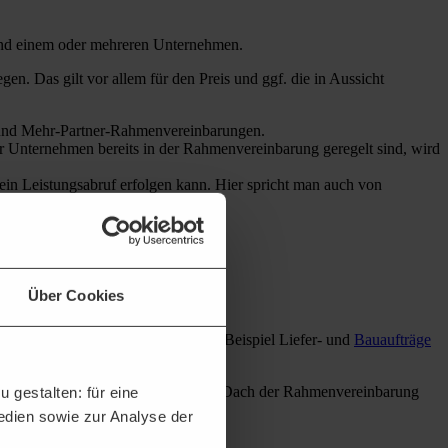
d einem oder mehreren Unternehmen.
en. Das gilt vor allem für den Preis und ggf. die in Aussicht
 und Mehr-Partner-Rahmenvereinbarungen.
 Unternehmen bereits in der Rahmenvereinbarung geregelt sind, wird
 ein Leistungsabruf erfolgen kann. Hier spricht man auch von
en unterschieden.
legt.
Über Cookies
chen Bereichen. Darunter fallen zum Beispiel Liefer- und
Bauaufträge
er die Einzelaufträge, die unter das Dach der Rahmenvereinbarung
 gestalten: für eine
st.
Medien sowie zur Analyse der