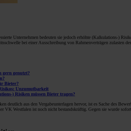
ressierte Unternehmen bedeuten sie jedoch erhöhte (Kalkulations-) Ris
sschwelle bei einer Ausschreibung von Rahmenverträgen zulasten der
 gern genutzt?
en?
r Bieter?
Risikos: Unzumutbarkeit
tions-) Risiken müssen Bieter tragen?
 deutlich aus den Vergabeunterlagen hervor, ist es Sache des Bewerber
 der VK Westfalen ist noch nicht bestandskräftig. Gegen sie wurde sof