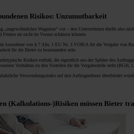
bundenen Risikos: Unzumutbarkeit
ung „ungewöhnlicher Wagnisse“ vor – den Unternehmen durfte also nich
d Fristen sie nicht im Voraus schätzen können.
mit Ausnahme von § 7 Abs. 1 EU Nr. 3 VOB/A für die Vergabe von Bau
eit für die Bieter zu beanstanden sein.
rkttypische Risiken enthält, die eigentlich aus der Sphäre des Auftra
ssenen Verhältnis zu den Vorteilen für die Vergabestelle steht (BGH, U
ätzliche Verwendungsrisiko auf den Auftragnehmer überbürdet würde o
en (Kalkulations-)Risiken müssen Bieter tr