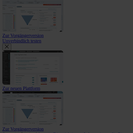
Zur Vorgängerversion
Unverbindlich testen
Zur neuen Plattform
Zur Vorgängerversion