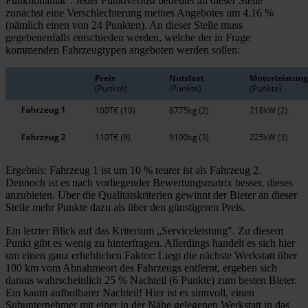
Funktionalität". Jeder Punktverlust bedeutet an dieser Stelle
zunächst eine Verschlechterung meines Angebotes um 4,16 %
(nämlich einen von 24 Punkten). An dieser Stelle muss
gegebenenfalls entschieden werden, welche der in Frage
kommenden Fahrzeugtypen angeboten werden sollen:
Ergebnis: Fahrzeug 1 ist um 10 % teurer ist als Fahrzeug 2.
Dennoch ist es nach vorliegender Bewertungsmatrix besser, dieses
anzubieten. Über die Qualitätskriterien gewinnt der Bieter an dieser
Stelle mehr Punkte dazu als über den günstigeren Preis.
Ein letzter Blick auf das Kriterium „Serviceleistung". Zu diesem
Punkt gibt es wenig zu hinterfragen. Allerdings handelt es sich hier
um einen ganz erheblichen Faktor: Liegt die nächste Werkstatt über
100 km vom Abnahmeort des Fahrzeugs entfernt, ergeben sich
daraus wahrscheinlich 25 % Nachteil (6 Punkte) zum besten Bieter.
Ein kaum aufholbarer Nachteil! Hier ist es sinnvoll, einen
Subunternehmer mit einer in der Nähe gelegenen Werkstatt in das