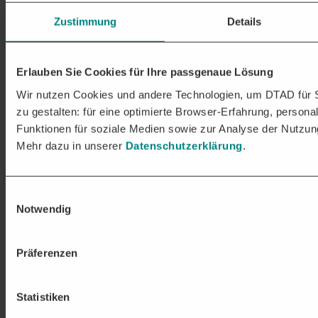
Eine passende Ausschreibung ist noch nicht in Sicht? Lassen Sie
sich von der
DTAD Plattform
bei Ihrem
Akquise-Erfolg
im
Zustimmung
Details
öffentlichen Sektor unterstützen und finden Sie Liefer- oder
Bauaufträge
sowie Aufträge aus dem Dienstleistungssektor:
DIE DTAD PLATTFORM
EINFACH ZU
Erlauben Sie Cookies für Ihre passgenaue Lösung
NEUEN AUSSCHREIBUNGEN
Wir nutzen Cookies und andere Technologien, um DTAD für S
zu gestalten: für eine optimierte Browser-Erfahrung, personal
Erhalten Sie täglich relevante Ausschreibungen mit Prognosen zum
Funktionen für soziale Medien sowie zur Analyse der Nutzun
Vergabeverhalten und möglichen Bietern für Ihr Unternehmen.
Mehr dazu in unserer
Datenschutzerklärung
.
Nutzen Sie Vorinformationen, Kontaktdaten und rechtssichere E-
Mail-Vorlagen für Ihre effiziente Ansprache.
Mehr erfahren
Einwilligungsauswahl
Notwendig
Präferenzen
Statistiken