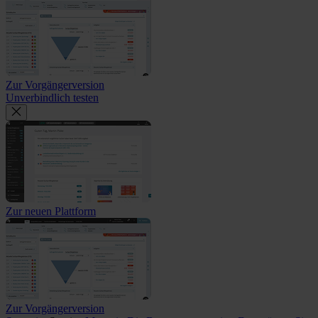
Zur Vorgängerversion
Unverbindlich testen
Zur neuen Plattform
Zur Vorgängerversion