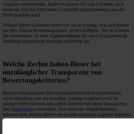
Angebot aufzunehmen. Dadurch sichern Sie sich 6 Punkte, auch
wenn ein Teil des After-sales-Geschäftes möglicherweise aus der
Hand gegeben wird.
Anhand dieser Szenarien sehen Sie: Es ist wichtig, sich ausführlich
mit dem Thema Bewertungsmatrix zu beschäftigen. Nur so können
Sie entscheiden, ob eine Angebotsabgabe bei einer Ausschreibung
überhaupt hinreichend Aussicht auf Erfolg hat.
Welche Rechte haben Bieter bei
unzulänglicher Transparenz von
Bewertungskriterien?
Machen intransparente Bewertungskriterien nicht (hinreichend)
nachvollziehbar, wie der jeweilige Auftrag vergeben wird? In
solchen Fällen können und sollten Bieterfirmen diese Transparenz
über
Bieterfragen
einfordern. Nur wenn die Vergabekriterien
bekannt sind, können Bieter ein jeweils optimales Angebot abgeben.
Mit diesen Hintergrundinformationen zur Bewertungsmatrix
ausgestattet, sind Sie bestens gerüstet für Ihre Angebotsabgaben.