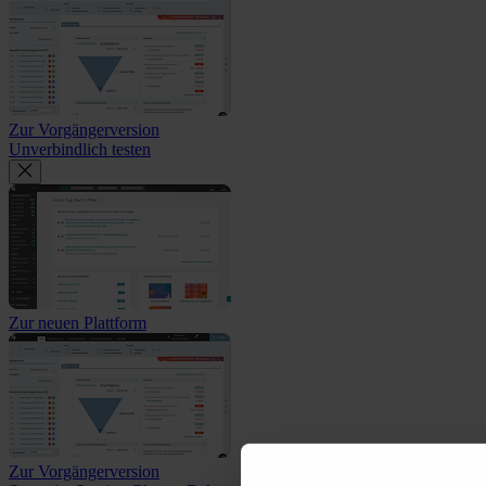
Zur Vorgängerversion
Unverbindlich testen
Zur neuen Plattform
Zur Vorgängerversion