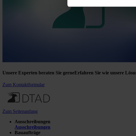
Unsere Experten beraten Sie gerne
Erfahren Sie wie unsere Lösu
Zum Kontaktformular
Zum Seitenanfang
Ausschreibungen
Ausschreibungen
Bauaufträge