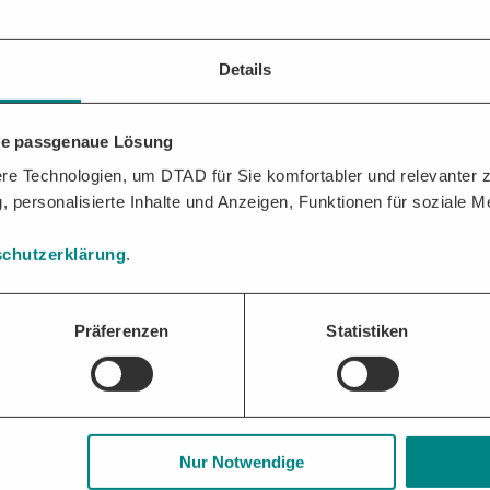
Details
ereich definiert. Für den Unterschwellenbereich - ist in § 12 VOB/A
hre passgenaue Lösung
SSCHREIBUNGEN
AUF EINEN BLICK
e Technologien, um DTAD für Sie komfortabler und relevanter zu
, personalisierte Inhalte und Anzeigen, Funktionen für soziale 
n der Vergabe:
chutzerklärung
.
Unternehmen
Präferenzen
Statistiken
Nur Notwendige