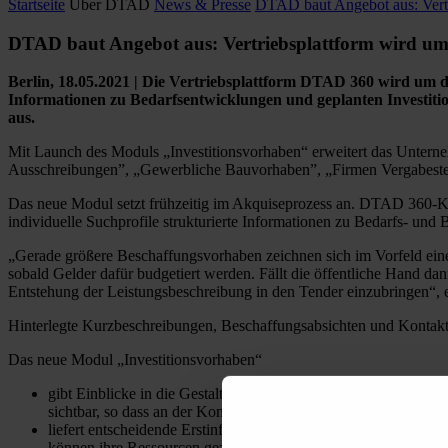
Startseite
Über DTAD
News & Presse
DTAD baut Angebot aus: Vert
DTAD baut Angebot aus
: Vertriebsplattform wird u
Berlin, 18.05.2021 | Die Vertriebsplattform DTAD 360 wird um da
Informationen zu Bedarfsentwicklungen und geplanten Investiti
aus.
Mit Launch des Moduls „Investitionsvorhaben“ erweitert das Unterne
Ausschreibungen”, „Gewerbliche Bauvorhaben”, „Firmen Vergabeste
Das neue Modul setzt frühzeitig im Akquiseprozess an. DTAD 360-Ku
individuelle Suchprofile strukturierte Informationen zu Bedarfs- u
„Gerade größere Beschaffungsvorhaben zeichnen sich im Vorfeld eine
sobald Gelder dafür budgetiert werden. Fällt die öffentliche Hand da
Entstehung der Leistungsbeschreibung in den Tender einzubringen“, 
Hinterlegte Kurzbeschreibungen, Beschaffungsabsichten und Kontaktda
Das neue Modul „Investitionsvorhaben“
gibt Einblicke in die Gestaltung von kommunalpolitischen Ent
sichtbar, so dass an der Konkretisierung mitgearbeitet werden k
liefert entscheidende Erstinformationen zu Projekten, die in 
können ihre Ressourcen gezielt in die anstehenden Akquisema