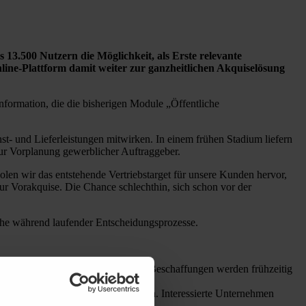
 13.500 Nutzern die Möglichkeit, als Erste relevante
ine-Plattform damit weiter zur ganzheitlichen Akquiselösung
formation, die die bisherigen Module „Öffentliche
- und Lieferleistungen mitwirken. In einem frühen Stadium liefern
ur Vorplanung gewerblicher Auftraggeber.
en wir das entstehende Vertriebstarget für unsere Kunden hervor,
zur Vorakquise. Die Chance schlechthin, sich schon vor der
ache während laufender Entscheidungsprozesse.
wie Bezirksversammlungen. Geplante Beschaffungen werden frühzeitig
 bzw. einem Vergabeverfahren stehen. Interessierte Unternehmen