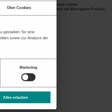
 Gemeinden, Städte und Kommunen reserviert wurden.
Über Cookies
bei Bauherren und privaten Auftraggebern mit dem eigenen Portfolio
len und der privaten Wirtschaft.
 gestalten: für eine
Medien sowie zur Analyse der
Marketing
Alles erlauben