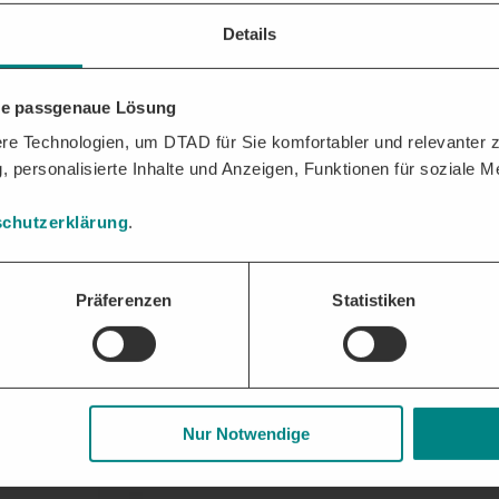
nd zeigt, welche Budgets für die Projekte aller wesentlichen deutschen
Details
kte geplant sind, so dass interessierte Unternehmen sich rechtzeitig 
zheitlichen Überblick über das Investitionsverhalten öffentlicher Stel
hre passgenaue Lösung
e Technologien, um DTAD für Sie komfortabler und relevanter zu
, personalisierte Inhalte und Anzeigen, Funktionen für soziale 
chutzerklärung
.
Präferenzen
Statistiken
Nur Notwendige