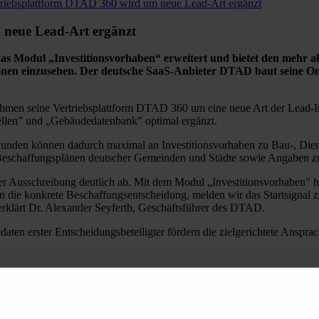
riebsplattform DTAD 360 wird um neue Lead-Art ergänzt
m neue Lead-Art ergänzt
s Modul „Investitionsvorhaben“ erweitert und bietet den mehr als
onen einzusehen. Der deutsche SaaS-Anbieter DTAD baut seine Onl
hmen seine Vertriebsplattform DTAD 360 um eine neue Art der Lead-In
llen” und „Gebäudedatenbank” optimal ergänzt.
nden können dadurch maximal an Investitionsvorhaben zu Bau-, Dienst
nd Beschaffungsplänen deutscher Gemeinden und Städte sowie Angaben z
r Ausschreibung deutlich ab. Mit dem Modul „Investitionsvorhaben" hol
nn die konkrete Beschaffungsentscheidung, melden wir das Startsignal 
erklärt Dr. Alexander Seyferth, Geschäftsführer des DTAD.
ten erster Entscheidungsbeteiligter fördern die zielgerichtete Anspr
schlüssen, u. a. von (Fach-) Ausschüssen, Stadt- und Ortsbeiräten so
ann.
Gemeinderatssitzungen beschlossen wurden und vor einer Ausschreibung
ßnahmen einbringen.