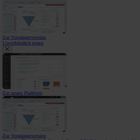
Zur Vorgängerversion
Unverbindlich testen
Zur neuen Plattform
Zur Vorgängerversion