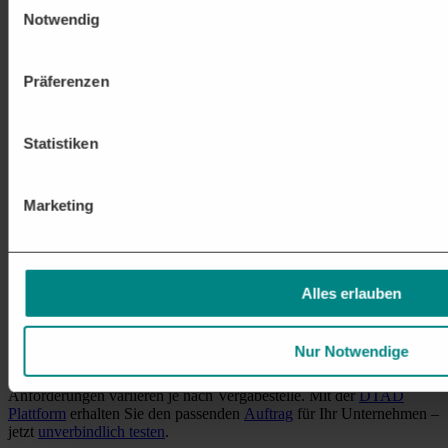
Versorgung mit Zubehör und Verbrauchsmaterialien
Notwendig
Bereitstellung von Röntgenfilmen, Detektoren,
Röntgenschutzkleidung und anderen notwendigen
Verbrauchsmaterialien für den Betrieb der Geräte.
Präferenzen
Softwarelösungen für Bildverarbeitung und Analyse
Entwicklung und Integration von
Softwarelösungen
zur
Bildverarbeitung, Diagnosestellung und Verwaltung von
Statistiken
Röntgenbildern in Gesundheitszentren.
Schulungen und Zertifizierungen für Röntgenbetrieb
Durchführung von Schulungen und Fortbildungen für
Marketing
medizinisches Personal im sicheren Umgang mit
Röntgengeräten und bildgebenden Systemen.
Reparatur und Austausch von defekten Geräten
Schnelle Reparaturdienste oder Austausch von defekten
Alles erlauben
Komponenten, einschließlich Röntgenröhren, Detektoren und
anderen wichtigen Bauteilen.
Nur Notwendige
Dies sind nur einige der möglichen
Ausschreibungen
rund um
Bildgebungsausrüstung & Röntgengeräte. Die letztendlichen
Anforderungen variieren je nach Vergabestelle. Mit der
DTAD
Plattform
erhalten Sie den passenden
Auftrag
für Ihr Unternehmen –
jetzt
unverbindlich testen
.