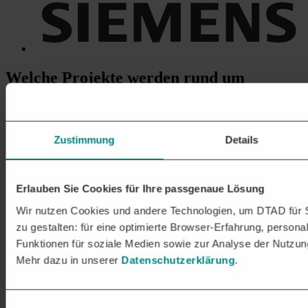
Welche Projekte
werden rund um
BILDGEBUNGSAUSRÜSTUNG &
RÖNTGENGERÄTE ausgeschrieben?
Zustimmung
Details
Lieferung und Installation von Röntgengeräten
Bereitstellung von stationären und mobilen Röntgengeräten
für bspw. medizinische Diagnostik.
Erlauben Sie Cookies für Ihre passgenaue Lösung
Wartung und Kalibrierung von Röntgengeräten
Regelmäßige Wartung, Kalibrierung und
Wir nutzen Cookies und andere Technologien, um DTAD für S
Sicherheitsüberprüfungen von Röntgengeräten, um die
zu gestalten: für eine optimierte Browser-Erfahrung, personal
Funktionalität und gesetzliche Konformität zu gewährleisten.
Funktionen für soziale Medien sowie zur Analyse der Nutzun
Installation von bildgebenden Systemen für die Medizin
Mehr dazu in unserer
Datenschutzerklärung
.
Montage und Einrichtung von Röntgen-, CT-
(Computertomographie) und MRT-Geräten für
Krankenhäuser
und diagnostische Zentren.
Einwilligungsauswahl