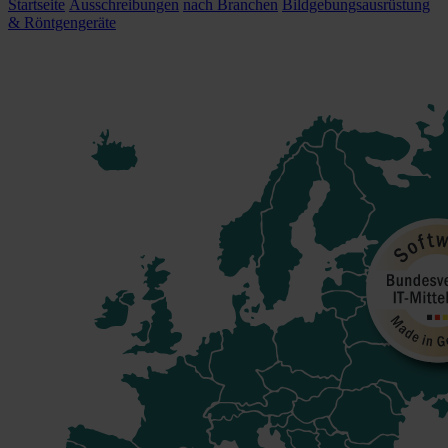
Startseite
Ausschreibungen
nach Branchen
Bildgebungsausrüstung
& Röntgengeräte