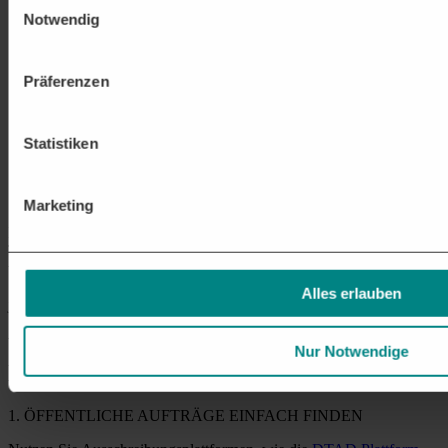
Wartung und Betrieb von Telekommunikationsnetzen
Technischer Support, Fehlerbehebung und regelmäßige
Notwendig
Wartung von Kommunikationsnetzen für eine zuverlässige
Erreichbarkeit und
Datensicherheit
.
IT-Sicherheitslösungen für Telekommunikation
Präferenzen
Implementierung von Verschlüsselung, Firewalls und sicheren
Kommunikationssystemen zum Schutz sensibler Daten und
Netzwerke
.
Statistiken
Smart-City- und IoT-Kommunikationslösungen
Vernetzung von intelligenten Systemen wie
Verkehrssteuerungen, Überwachungseinrichtungen und
Sensornetzwerken zur digitalen Stadtentwicklung.
Marketing
Dies sind nur einige der möglichen
Ausschreibungen
im Bereich
Telekommunikation. Die letztendlichen Anforderungen und Projekte
variieren je nach Vergabestelle. Mit der
DTAD Plattform
erhalten
Sie die passenden
Aufträge
für Ihr Unternehmen –
Alles erlauben
jetzt
unverbindlich testen
.
Wie nehme ich
an Ausschreibungen im
Nur Notwendige
Bereich TELEKOMMUNIKATION teil?
1. ÖFFENTLICHE AUFTRÄGE EINFACH FINDEN