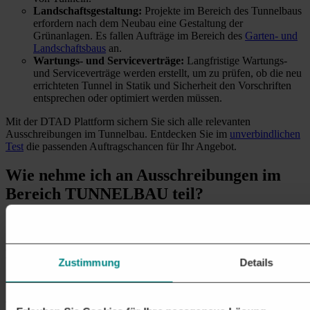
Landschaftsgestaltung:
Projekte im Bereich des Tunnelbaus
erfordern nach dem Neubau eine Gestaltung der
Grünanlagen. Es fallen Aufträge im Bereich des
Garten- und
Landschaftsbaus
an.
Wartungs- und Serviceverträge:
Langfristige Wartungs-
und Serviceverträge werden erstellt, um zu prüfen, ob die neu
errichteten Tunnel in Statik und Sicherheit den Vorschriften
entsprechen oder optimiert werden müssen.
Mit der DTAD Plattform sichern Sie sich alle relevanten
Ausschreibungen im Tunnelbau. Entdecken Sie im
unverbindlichen
Test
die passenden Auftragschancen für Ihr Angebot.
Wie nehme ich
an Ausschreibungen im
Bereich TUNNELBAU teil?
1. ÖFFENTLICHE AUFTRÄGE EINFACH FINDEN
Nutzen Sie Ausschreibungsplattformen, wie die
DTAD Plattform
und finden Sie passende Ausschreibungen zu Tunnelbau.
Zustimmung
Details
2. SUCHFILTER MIT MEHREREN
KRITERIEN NUTZEN