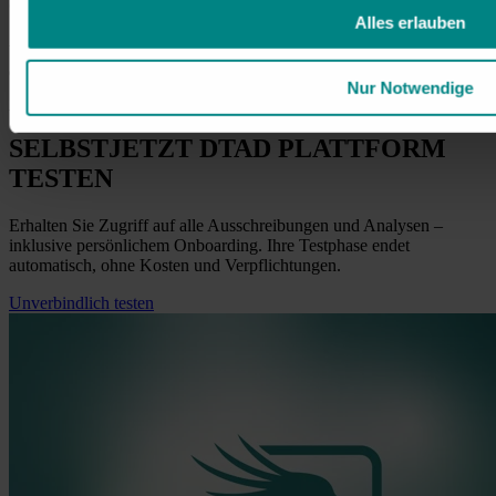
6. Angebot fristgerecht abgeben
Alles erlauben
Über das vorgegebene System reichen Sie Ihr Angebot rechtzeitig
ein. Ihre Unterlagen sind dabei vollständig und korrekt ausgefüllt.
Nur Notwendige
ÜBERZEUGEN SIE SICH
SELBST
JETZT
DTAD PLATTFORM
TESTEN
Erhalten Sie Zugriff auf alle Ausschreibungen und Analysen –
inklusive persönlichem Onboarding. Ihre Testphase endet
automatisch, ohne Kosten und Verpflichtungen.
Unverbindlich testen