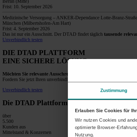
Berlin (Mitte)
Frist: 10. September 2026
Medizinische Versorgung – ANKER-Dependance Lotte-Branz-Straß
München (Milbertshofen-Am Hart)
Frist: 4. September 2026
Das ist nur ein Ausschnitt. Der DTAD findet täglich
tausende relev
Unverbindlich testen
DIE DTAD PLATTFORM
EINE SICHERE LÖSUNG
Möchten Sie relevante Ausschreibungen in Chemnitz und der U
Fordern Sie jetzt Ihren unverbindlichen Testzugang an und entdecken
Unverbindlich testen
Zustimmung
Die DTAD Plattform
in Zahlen
Erlauben Sie Cookies für I
über
Wir nutzen Cookies und ander
5.500
Kunden aus
optimierte Browser-Erfahrung
Mittelstand & Konzernen
Nutzung.