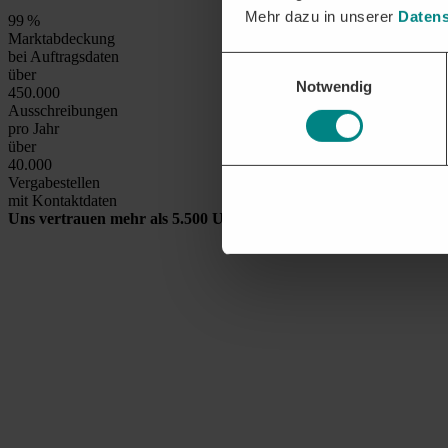
Mehr dazu in unserer
Datens
99
%
Marktabdeckung
bei Auftragsdaten
Einwilligungsauswahl
über
Notwendig
450.000
Ausschreibungen
pro Jahr
über
40.000
Vergabestellen
mit Kontaktdaten
Uns vertrauen mehr als 5.500 Unternehmen