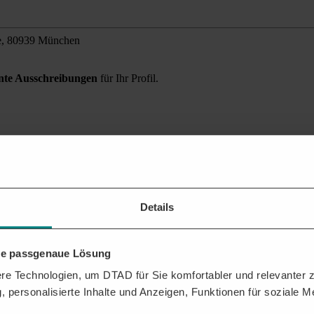
e, 80939 München
ante Ausschreibungen
für Ihr Profil.
mgebung finden?
 Sie alle relevanten Auftragschancen für Ihr Unternehmen.
Details
hre passgenaue Lösung
e Technologien, um DTAD für Sie komfortabler und relevanter zu
, personalisierte Inhalte und Anzeigen, Funktionen für soziale 