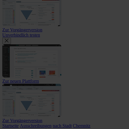
Zur Vorgängerversion
Unverbindlich testen
Zur neuen Plattform
Zur Vorgängerversion
Startseite
Ausschreibungen
nach Stadt
Chemnitz