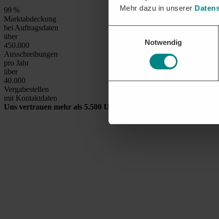
Mehr dazu in unserer
Datens
99
%
Marktabdeckung
bei Auftragsdaten
Einwilligungsauswahl
über
Notwendig
450.000
Ausschreibungen
pro Jahr
über
40.000
Vergabestellen
mit Kontaktdaten
Uns vertrauen mehr als 5.500 Unternehmen