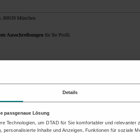
e, 80939 München
ante Ausschreibungen
für Ihr Profil.
ebung finden?
 Sie alle relevanten Auftragschancen für Ihr Unternehmen.
Details
hre passgenaue Lösung
e Technologien, um DTAD für Sie komfortabler und relevanter zu
, personalisierte Inhalte und Anzeigen, Funktionen für soziale 