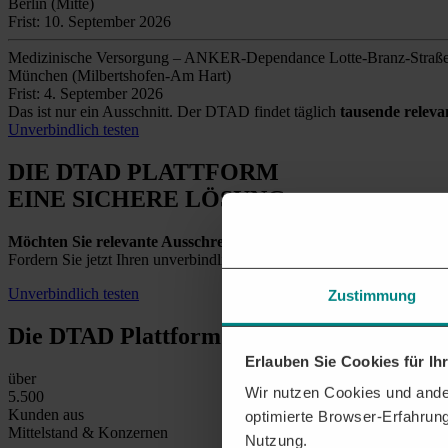
Berlin (Mitte)
Frist: 10. September 2026
Medizinische Versorgung – ANKER-Dependance Lotte-Branz-Straß
München (Milbertshofen-Am Hart)
Frist: 4. September 2026
Das ist nur ein Ausschnitt. Der DTAD findet täglich
tausende relev
Unverbindlich testen
DIE DTAD PLATTFORM
EINE SICHERE LÖSUNG
Möchten Sie relevante Ausschreibungen in Leipzig und der Umg
Fordern Sie jetzt Ihren unverbindlichen Testzugang an und entdecken
Unverbindlich testen
Zustimmung
Die DTAD Plattform
in Zahlen
Erlauben Sie Cookies für I
über
Wir nutzen Cookies und ander
5.500
Kunden aus
optimierte Browser-Erfahrung
Mittelstand & Konzernen
Nutzung.