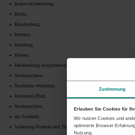
Baden-Württemberg,
Berlin,
Brandenburg,
Bremen,
Hamburg,
Hessen,
Mecklenburg-Vorpommern,
Niedersachsen,
Nordrhein-Westfalen,
Zustimmung
Rheinland-Pfalz,
Niedersachsen,
Erlauben Sie Cookies für I
das Saarland,
Wir nutzen Cookies und ander
optimierte Browser-Erfahrung
Schleswig-Holstein und Thüringen.
Nutzung.