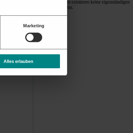
Stunde ein. In Bayern und Sachsen existieren keine eigenständigen
and besitzt jedoch keinen Mindestlohn.
Mindestlohn?
Marketing
 Euro pro Stunde)
Alles erlauben