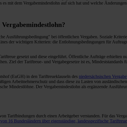
 was es mit dem Vergabemindestlohn auf sich hat und welche Änderunge
r Vergabemindestlohn?
iche Ausführungsbedingung" bei öffentlichen Vergaben. Soziale Kriterie
ines der wichtigen Kriterien: die Entlohnungsbedingungen für Auftrag
ariftreue gesetzt und diese eingeführt. Öffentliche Aufträge erhielten
rsahen. Ziel der Tariftreue- und Vergabegesetze ist es, Mindeststandar
htshof (EuGH) in den Tariftreueklauseln des
niedersächsischen Vergaber
ßigen Arbeitnehmerschutz und dass diese zu Lasten von ausländischen 
fische Mindestlöhne. Der Vergabemindestlohn als ergänzende Ausführun
 von Tarifbindungen durch einen Arbeitgeber verstanden. Für das Vergab
von 16 Bundesländern über eigenständige, landesspezifische Tariftreu