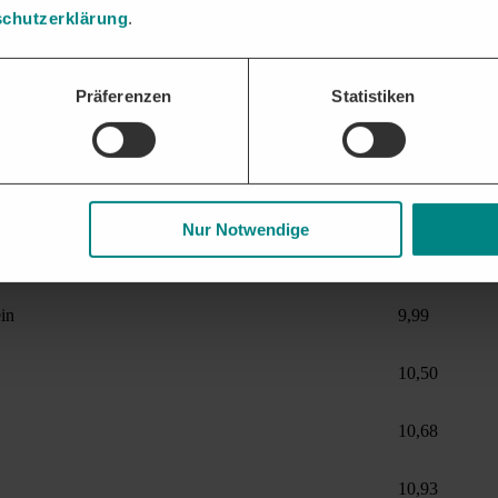
espezifischen Mindestlohn in Höhe von 9,54 Euro bzw. 9,80 Euro pro 
chutzerklärung
.
Einhaltung der landesspezifischen Tariftreue und Vergabe, das Bundesl
ische Mindestlöhne über dem gesetzlichen 
Präferenzen
Statistiken
che Mindestlöhne über dem gesetzlichen Mindestlohn
(aktuell / in
9,54
Nur Notwendige
rpommern
9,80
in
9,99
10,50
10,68
10,93