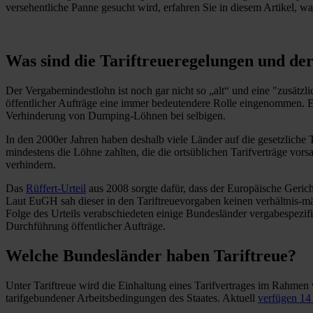
versehentliche Panne gesucht wird, erfahren Sie in diesem Artikel,
Was sind die Tariftreueregelungen und de
Der Vergabemindestlohn ist noch gar nicht so „alt“ und eine "zusätzl
öffentlicher Aufträge eine immer bedeutendere Rolle eingenommen. E
Verhinderung von Dumping-Löhnen bei selbigen.
In den 2000er Jahren haben deshalb viele Länder auf die gesetzliche T
mindestens die Löhne zahlten, die die ortsüblichen Tarifverträge vo
verhindern.
Das
Rüffert-Urteil
aus 2008 sorgte dafür, dass der Europäische Geric
Laut EuGH sah dieser in den Tariftreuevorgaben keinen verhältnis-mä
Folge des Urteils verabschiedeten einige Bundesländer vergabespezi
Durchführung öffentlicher Aufträge.
Welche Bundesländer haben Tariftreue?
Unter Tariftreue wird die Einhaltung eines Tarifvertrages im Rahmen
tarifgebundener Arbeitsbedingungen des Staates. Aktuell
verfügen 14 