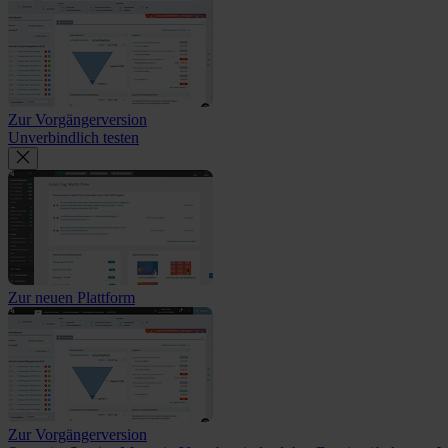
Zur Vorgängerversion
Unverbindlich testen
Zur neuen Plattform
Zur Vorgängerversion