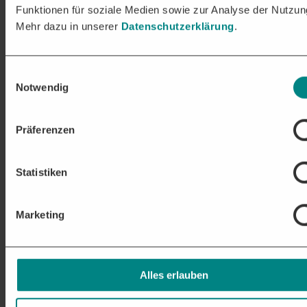
BLICK
Funktionen für soziale Medien sowie zur Analyse der Nutzun
Mehr dazu in unserer
Datenschutzerklärung
.
Erhalten Sie relevante Projekte & Aufträge in den frühen
Stadien der Vergabe:
Einwilligungsauswahl
Auftragschancen in über 250 Branchen
Nationale und EU-weite Ausschreibungen passgenau für Ihr
Notwendig
Unternehmen
Unsere Leistungen im Überblick
Präferenzen
Statistiken
Marketing
Alles erlauben