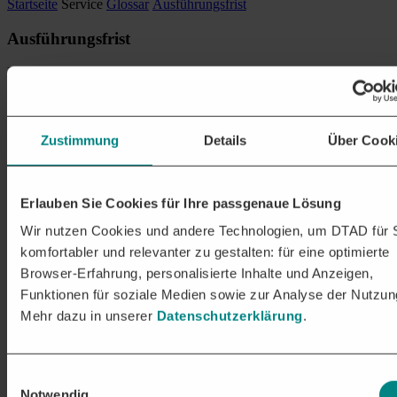
Startseite
Service
Glossar
Ausführungsfrist
Ausführungsfrist
Unter dem Begriff Ausführungsfrist versteht man, dass Fristen für
die Ausführung von Leistungen festgelegt werden. Sie können
durch die Angabe eines Anfangs- bzw. Endzeitpunktes oder nach
Zeiteinheiten bemessen werden.
Zustimmung
Details
Über Cook
DIE DTAD PLATTFORM
PASSENDE
AUSSCHREIBUNGEN
AUF EINEN
BLICK
Erlauben Sie Cookies für Ihre passgenaue Lösung
Wir nutzen Cookies und andere Technologien, um DTAD für 
Erhalten Sie relevante Projekte & Aufträge in den frühen
komfortabler und relevanter zu gestalten: für eine optimierte
Stadien der Vergabe:
Browser-Erfahrung, personalisierte Inhalte und Anzeigen,
Auftragschancen in über 250 Branchen
Funktionen für soziale Medien sowie zur Analyse der Nutzun
Nationale und EU-weite Ausschreibungen passgenau für Ihr
Mehr dazu in unserer
Datenschutzerklärung
.
Unternehmen
Unsere Leistungen im Überblick
Einwilligungsauswahl
Notwendig