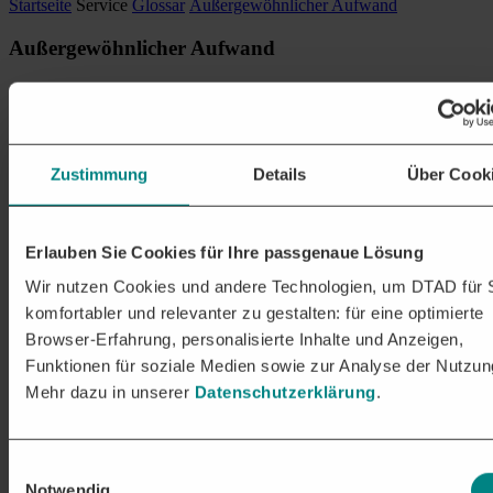
Startseite
Service
Glossar
Außergewöhnlicher Aufwand
Außergewöhnlicher Aufwand
„Außergewöhnliche hoher Aufwand“ meint jenen des Bieters bei
der Angebotserstellung. Er rechtfertigt im Unterschwellenbereich
eine
Beschränkte Ausschreibung
nach Öffentlichem
Teilnahmewettbewerb
(vgl. § 3a Abs. 3 VOB/A).
Zustimmung
Details
Über Cook
DIE DTAD PLATTFORM
PASSENDE
AUSSCHREIBUNGEN
AUF EINEN
BLICK
Erlauben Sie Cookies für Ihre passgenaue Lösung
Wir nutzen Cookies und andere Technologien, um DTAD für 
Erhalten Sie relevante Projekte & Aufträge in den frühen
komfortabler und relevanter zu gestalten: für eine optimierte
Stadien der Vergabe:
Browser-Erfahrung, personalisierte Inhalte und Anzeigen,
Auftragschancen in über 250 Branchen
Funktionen für soziale Medien sowie zur Analyse der Nutzun
Nationale und EU-weite Ausschreibungen passgenau für Ihr
Mehr dazu in unserer
Datenschutzerklärung
.
Unternehmen
Unsere Leistungen im Überblick
Einwilligungsauswahl
Notwendig