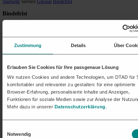
Startseite
Service
Glossar
Bindefrist
Bindefrist
Die Bindefrist umfasst den Zeitraum, in dem ein
Bieter
an sein
Angebot gebunden ist. Im Falle einer
Ausschreibung
besteht die
Bindefrist von der Abgabe des Angebots bis zum
Zuschlag
.
Zustimmung
Details
Über Cook
DIE DTAD PLATTFORM
PASSENDE
AUSSCHREIBUNGEN
AUF EINEN
BLICK
Erlauben Sie Cookies für Ihre passgenaue Lösung
Wir nutzen Cookies und andere Technologien, um DTAD für 
Erhalten Sie relevante Projekte & Aufträge in den frühen
komfortabler und relevanter zu gestalten: für eine optimierte
Stadien der Vergabe:
Browser-Erfahrung, personalisierte Inhalte und Anzeigen,
Auftragschancen in über 250 Branchen
Funktionen für soziale Medien sowie zur Analyse der Nutzun
Nationale und EU-weite Ausschreibungen passgenau für Ihr
Unternehmen
Mehr dazu in unserer
Datenschutzerklärung
.
Unsere Leistungen im Überblick
Einwilligungsauswahl
Notwendig