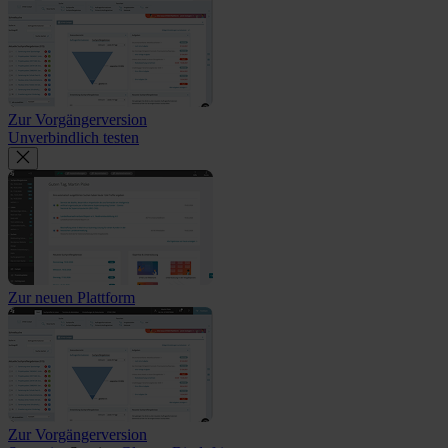
Zur Vorgängerversion
Unverbindlich testen
Zur neuen Plattform
Zur Vorgängerversion