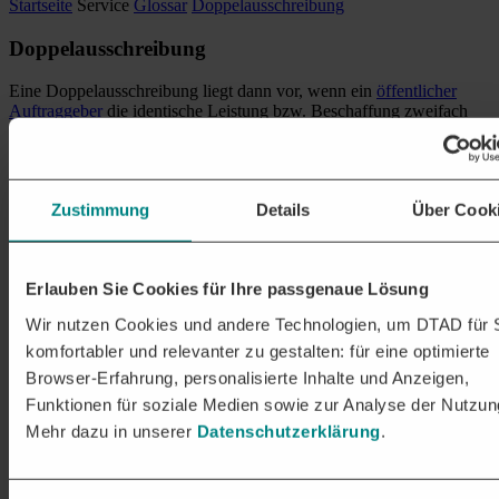
Startseite
Service
Glossar
Doppelausschreibung
Doppelausschreibung
Eine Doppelausschreibung liegt dann vor, wenn ein
öffentlicher
Auftraggeber
die identische Leistung bzw. Beschaffung zweifach
ausschreibt, ohne dies für die
Bieter
kenntlich zu machen. In einem
solchen Fall wird die vorgeschriebene Vergabetransparenz verletzt.
Auch zweifache
Ausschreibungen
mit dem Ziel einer
Markterkundung fallen unter die Doppelausschreibungen. Beides ist
Zustimmung
Details
Über Cook
grundsätzlich vergaberechtlich unzulässig.
DIE DTAD PLATTFORM
PASSENDE
AUSSCHREIBUNGEN
AUF EINEN
Erlauben Sie Cookies für Ihre passgenaue Lösung
BLICK
Wir nutzen Cookies und andere Technologien, um DTAD für 
komfortabler und relevanter zu gestalten: für eine optimierte
Erhalten Sie relevante Projekte & Aufträge in den frühen
Browser-Erfahrung, personalisierte Inhalte und Anzeigen,
Stadien der Vergabe:
Funktionen für soziale Medien sowie zur Analyse der Nutzun
Auftragschancen in über 250 Branchen
Mehr dazu in unserer
Datenschutzerklärung
.
Nationale und EU-weite Ausschreibungen passgenau für Ihr
Unternehmen