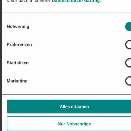
Mehr dazu in unserer
Datenschutzerklärung
.
Stadien der Vergabe:
Auftragschancen in über 250 Branchen
Nationale und EU-weite Ausschreibungen passgenau für Ihr
Einwilligungsauswahl
Unternehmen
Notwendig
Unsere Leistungen im Überblick
Präferenzen
Statistiken
Marketing
Alles erlauben
Nur Notwendige