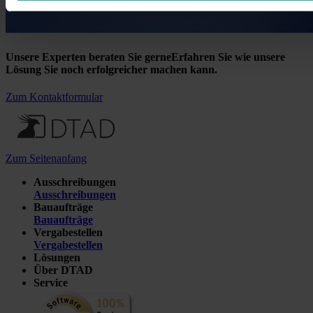
Unsere Experten beraten Sie gerne
Erfahren Sie wie unsere
Lösung Sie noch erfolgreicher machen kann.
Zum Kontaktformular
Zum Seitenanfang
Ausschreibungen
Ausschreibungen
Bauaufträge
Bauaufträge
Vergabestellen
Vergabestellen
Lösungen
Über DTAD
Service