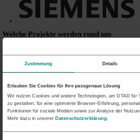
Welche Projekte
werden rund um
AUSHUB- UND
ERDBEWEGUNGSARBEITEN
ausgeschrieben?
Zustimmung
Details
Baugrubenaushub und Geländemodellierung
Abtrag und Profilierung von Bodenmassen für
Bauprojekte
,
einschließlich Böschungssicherung und
Erlauben Sie Cookies für Ihre passgenaue Lösung
Verdichtungsmaßnahmen.
Bodenabtrag und Bodenaustausch
Wir nutzen Cookies und andere Technologien, um DTAD für S
Entfernung von Oberboden, kontaminiertem Erdreich oder
zu gestalten: für eine optimierte Browser-Erfahrung, personal
nicht tragfähigem Untergrund sowie Verfüllung mit
Funktionen für soziale Medien sowie zur Analyse der Nutzun
geeignetem Material.
Herstellung von Baugruben und Fundamentaushub
Mehr dazu in unserer
Datenschutzerklärung
.
Aushubarbeiten für Wohn-, Gewerbe- und Infrastrukturbauten
unter Berücksichtigung von Standsicherheit und
Wasserhaltung.
Einwilligungsauswahl