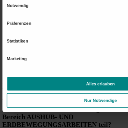
Wegebau und Geländeanpassungen
Planierung, Schüttungen und Terrassierungen für Straßen-,
Notwendig
Wege- und Landschaftsbauprojekte.
Erdbewegungen für Leitungs- und Kanalbau
Herstellung von Kabel- und Rohrgräben für
Präferenzen
Versorgungsleitungen, Drainagesysteme und
Kanalanschlüsse.
Spezialtiefbau und Baugrundverbesserung
Statistiken
Bodenstabilisierung, Rammarbeiten und Erstellung von
Baugrubenverbauten für anspruchsvolle geotechnische
Anforderungen.
Transport und Entsorgung von Aushubmaterial
Marketing
Abfuhr,
Recycling
oder fachgerechte Deponierung von
überschüssigem Bodenmaterial gemäß gesetzlichen Vorgaben.
Dies sind nur einige der möglichen
Ausschreibungen
im Bereich
Aushub- und Erdbewegungsarbeiten. Die letztendlichen
Alles erlauben
Anforderungen variieren je nach Vergabestelle. Mit der
DTAD
Plattform
erhalten Sie den passenden
Auftrag
für Ihr Unternehmen –
jetzt
unverbindlich testen
.
Nur Notwendige
Wie nehme ich
an Ausschreibungen im
Bereich AUSHUB- UND
ERDBEWEGUNGSARBEITEN teil?