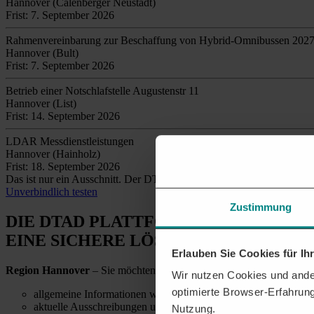
Hannover (Calenberger Neustadt)
Frist: 7. September 2026
Rahmenvereinbarung zur Beschaffung von Hybrid-Omnibussen 2027 
Hannover (Bult)
Frist: 7. September 2026
Betrieb einer Notschlafstelle Augustenstr 11
Hannover (List)
Frist: 14. September 2026
LDAR Messdienstleistungen
Hannover (Hainholz)
Frist: 18. September 2026
Das ist nur ein Ausschnitt. Der DTAD findet täglich
tausende relev
Unverbindlich testen
Zustimmung
DIE DTAD PLATTFORM
EINE SICHERE LÖSUNG
Erlauben Sie Cookies für I
Region Hannover
– Sie möchten alle relevanten Ausschreibungen un
Wir nutzen Cookies und ander
optimierte Browser-Erfahrung
allgemeine Informationen wie Telefonnummern und E-Mail-Ad
aktuelle Ausschreibungen und Details zu vergebenen Aufträgen
Nutzung.