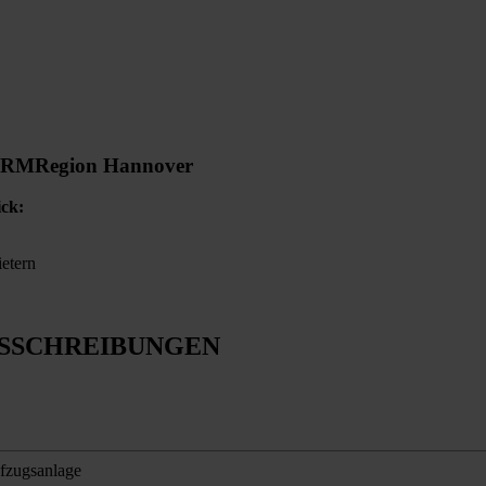
ORM
Region Hannover
ick:
ietern
USSCHREIBUNGEN
fzugsanlage