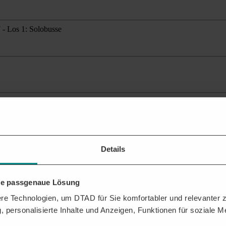
- Los 1: Solobusse
ante Ausschreibungen
für Ihr Profil.
Details
hre passgenaue Lösung
d Kontaktdaten der Vergabestelle erhalten? Mit der DTAD Plattform sic
e Technologien, um DTAD für Sie komfortabler und relevanter zu
, personalisierte Inhalte und Anzeigen, Funktionen für soziale 
ressen,
,