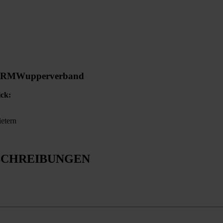
ORM
Wupperverband
ick:
ietern
SCHREIBUNGEN