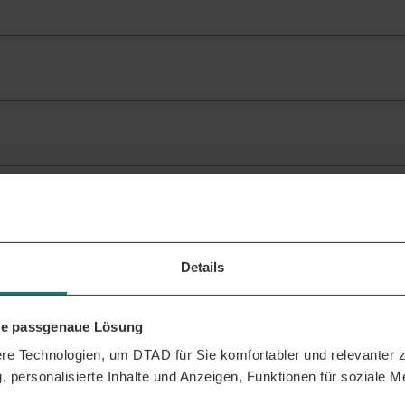
ante Ausschreibungen
für Ihr Profil.
Details
hre passgenaue Lösung
 Kontaktdaten der Vergabestelle erhalten? Mit der DTAD Plattform sich
e Technologien, um DTAD für Sie komfortabler und relevanter zu
, personalisierte Inhalte und Anzeigen, Funktionen für soziale 
ressen,
,