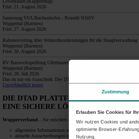
Leverkusen (Küppersteg)
Frist: 21. August 2026
Sanierung SVA Buchenhofen - Retrofit NSHV
Wuppertal (Barmen)
Frist: 27. August 2026
Rahmenvertrag über Winterdienstleistungen für die Hauptverwaltung
Wuppertal (Barmen)
Frist: 20. August 2026
RV Bauwerksprüfung Ufermauern
Wuppertal (Barmen)
Frist: 28. Juli 2026
Das ist nur ein Ausschnitt. Der DTAD findet täglich
tausende relev
Unverbindlich testen
Zustimmung
DIE DTAD PLATTFORM
EINE SICHERE LÖSUNG
Erlauben Sie Cookies für I
Wupperverband
– Sie möchten alle relevanten Ausschreibungen und
Wir nutzen Cookies und ander
optimierte Browser-Erfahrung
allgemeine Informationen wie Telefonnummern und E-Mail-Ad
aktuelle Ausschreibungen und Details zu vergebenen Aufträgen
Nutzung.