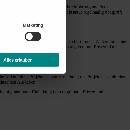
-Modell erfolgt zwischen der Projektdurchführung und dem
 einer Überlappung, damit der Projektstatus regelmäßig überprüft
Marketing
also den aktuellen Stand des Projektes – zu bestimmen. Außerdem haben
n Teams und sorgen dafür, dass alle Aufgaben und Fristen klar
Alles erlauben
he Ablauf eines Projekts bis zur Erreichung des Projektziels abbilden.
 einzelnen Aufgaben.
ektaufgaben unter Einhaltung der endgültigen Fristen und