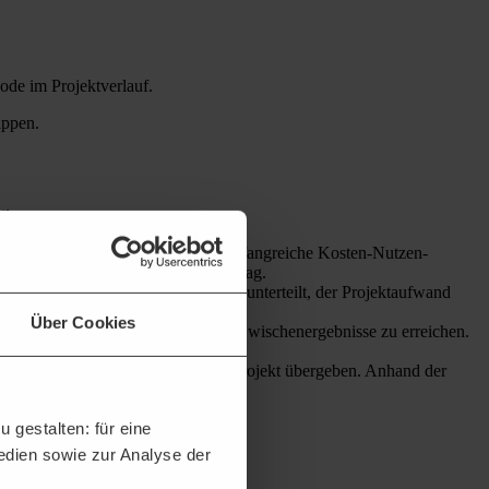
iode im Projektverlauf.
appen.
lt:
estgelegt. Am Anfang erfolgt eine umfangreiche Kosten-Nutzen-
el und einen konkreten Projektauftrag.
 das Gesamtprojekt in Arbeitspakete unterteilt, der Projektaufwand
 Zeit- bzw. Projektplans festgelegt.
Über Cookies
der verschiedenen Arbeitspakete als Zwischenergebnisse zu erreichen.
elten Ergebnisse gesichtet und das Projekt übergeben. Anhand der
 gestalten: für eine
Medien sowie zur Analyse der