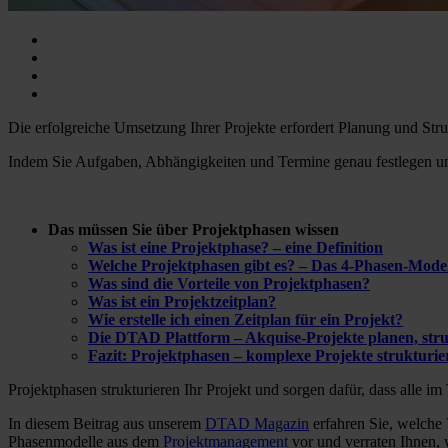
Die erfolgreiche Umsetzung Ihrer Projekte erfordert Planung und Stru
Indem Sie Aufgaben, Abhängigkeiten und Termine genau festlegen und
Das müssen Sie über Projektphasen wissen
Was ist eine Projektphase? – eine Definition
Welche Projektphasen gibt es? – Das 4-Phasen-Model
Was sind die Vorteile von Projektphasen?
Was ist ein Projektzeitplan?
Wie erstelle ich einen Zeitplan für ein Projekt?
Die DTAD Plattform – Akquise-Projekte planen, str
Fazit: Projektphasen – komplexe Projekte strukturi
Projektphasen strukturieren Ihr Projekt und sorgen dafür, dass alle i
In diesem Beitrag aus unserem
DTAD Magazin
erfahren Sie, welche 
Phasenmodelle aus dem
Projektmanagement
vor und verraten Ihnen, w