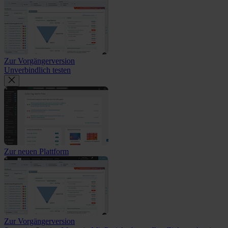
Zur Vorgängerversion
Unverbindlich testen
Zur neuen Plattform
Zur Vorgängerversion