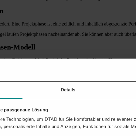
on
ert. Eine Projektphase ist eine zeitlich und inhaltlich abgegrenzte Per
egel laufen Projektphasen nacheinander ab. Sie können aber auch überl
asen-Modell
ert. Bei diesem Modell wird der Projektverlauf in vier Phasen untertei
ition oder Initiierung. Hier werden zunächst die Rahmenbedingungen f
rt werden. Diese Projektphase mündet in ein klar definiertes Projektzi
, alle wichtigen Details zu planen. In dieser zweiten Projektphase wird
owie das Projektteam und der terminliche Ablauf in Form eines genauen
Details
tliche Umsetzung. Nun gilt es, die Projekteziele und die Meilensteine 
, an den sich alle Beteiligten zu halten haben.
tabschluss. In dieser vierten und letzten Projektphase werden die erzi
t und die Projektorganisation aufgelöst werden.
hre passgenaue Lösung
e Technologien, um DTAD für Sie komfortabler und relevanter zu
, personalisierte Inhalte und Anzeigen, Funktionen für soziale 