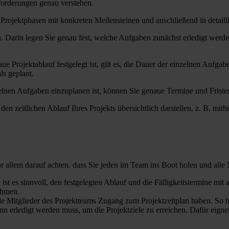
forderungen genau verstehen.
 Projektphasen mit konkreten Meilensteinen und anschließend in detaill
plan. Darin legen Sie genau fest, welche Aufgaben zunächst erledigt w
Projektablauf festgelegt ist, gilt es, die Dauer der einzelnen Aufgabe
ls geplant.
zelnen Aufgaben einzuplanen ist, können Sie genaue Termine und Fristen
en zeitlichen Ablauf Ihres Projekts übersichtlich darstellen, z. B. mi
 vor allem darauf achten, dass Sie jeden im Team ins Boot holen und all
, ist es sinnvoll, den festgelegten Ablauf und die Fälligkeitstermine mi
ehmen.
lle Mitglieder des Projektteams Zugang zum Projektzeitplan haben. So h
 erledigt werden muss, um die Projektziele zu erreichen. Dafür eigne