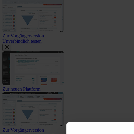
Zur Vorgängerversion
Unverbindlich testen
Zur neuen Plattform
Zur Vorgängerversion