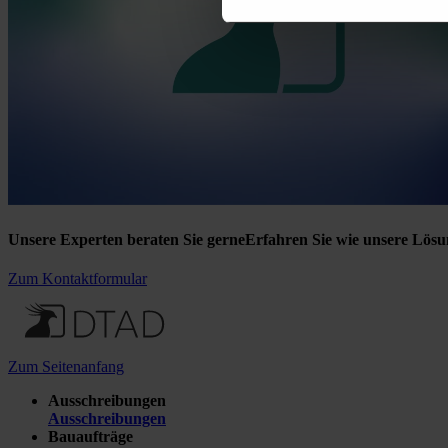
Unsere Experten beraten Sie gerne
Erfahren Sie wie unsere Lösu
Zum Kontaktformular
Zum Seitenanfang
Ausschreibungen
Ausschreibungen
Bauaufträge