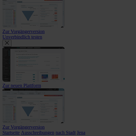
Zur Vorgängerversion
Unverbindlich testen
Zur neuen Plattform
Zur Vorgängerversion
Startseite
Ausschreibungen
nach Stadt
Jena