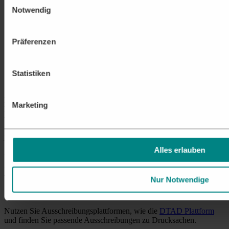
mit Sicherheitsmerkmalen.
Notwendig
Großformatdruck und Werbetechnik
Druck von Bannern, Roll-Ups, Schildern und
Fahrzeugbeklebungen für Außenwerbung, Messen und
Präferenzen
Veranstaltungen
.
Personalisierte Druckerzeugnisse
Statistiken
Erstellung von individuell bedruckten Grußkarten,
Einladungen, Kalendern u. v. m.
Dies sind nur einige der möglichen
Ausschreibungen
im Bereich der
Marketing
Drucksachen. Die letztendlichen Anforderungen und Projekte
variieren je nach Vergabestelle. Mit der
DTAD Plattform
erhalten
Sie die passenden
Aufträge
für Ihr Unternehmen –
jetzt
unverbindlich testen
.
Alles erlauben
Wie nehme ich
an Ausschreibungen im
Bereich DRUCKSACHEN teil?
Nur Notwendige
1. ÖFFENTLICHE AUFTRÄGE EINFACH FINDEN
Nutzen Sie Ausschreibungsplattformen, wie die
DTAD Plattform
und finden Sie passende Ausschreibungen zu Drucksachen.