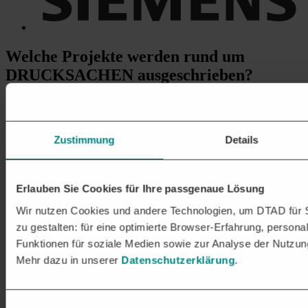
Welche Projekte
werden rund um
DRUCKSACHEN ausgeschrieben?
Geschäftsdrucksachen und Werbematerialien
Produktion von Briefpapier, Visitenkarten, Broschüren,
Flyern, Plakaten und Katalogen für öffentliche Stellen und
Zustimmung
Details
Behörden.
Formulare und Vordrucke für die Verwaltung
Herstellung von standardisierten oder individuellen
Erlauben Sie Cookies für Ihre passgenaue Lösung
Formularen, Quittungen, Rechnungsblöcken und
Lieferscheinen für den geschäftlichen Einsatz.
Wir nutzen Cookies und andere Technologien, um DTAD für S
Buch- und Zeitschriftendruck
zu gestalten: für eine optimierte Browser-Erfahrung, personal
Druck von Büchern, Magazinen, wissenschaftlichen
Funktionen für soziale Medien sowie zur Analyse der Nutzun
Publikationen und Zeitungen in kleinen und großen Auflagen.
Mehr dazu in unserer
Datenschutzerklärung
.
Sicherheits- und Behördenformulare
Produktion von fälschungssicheren Dokumenten wie
Urkunden, Tickets, Zertifikaten und offiziellen Drucksachen
Einwilligungsauswahl