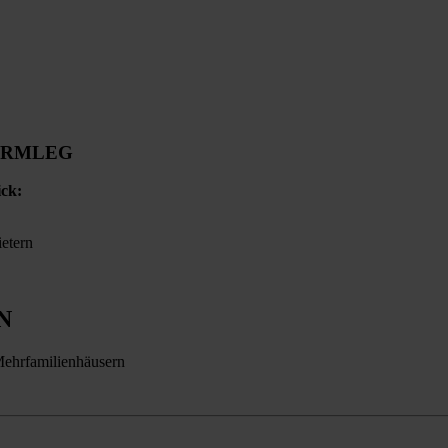
ORM
LEG
ick:
ietern
N
Mehrfamilienhäusern