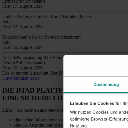
Erfurt (Brühlervorstadt)
Frist: 17. August 2026
Umbau Arztpraxis im EG, Los 7 Tischlerarbeiten
Suhl
Frist: 12. August 2026
Bedarfsplanung für ein Sportschießzentrum
Suhl
Frist: 10. August 2026
Erschließungsplanung IG 3 Sömmerda/Kölleda - Freianlagenplanung 
Erfurt (Brühlervorstadt)
Frist: 10. August 2026
Das ist nur ein Ausschnitt. Der DTAD findet täglich
tausende relev
Unverbindlich testen
Zustimmung
DIE DTAD PLATTFORM
EINE SICHERE LÖSUNG
Erlauben Sie Cookies für I
LEG
– Sie möchten alle relevanten Ausschreibungen und Kontaktdate
Wir nutzen Cookies und ander
optimierte Browser-Erfahrung
allgemeine Informationen wie Telefonnummern und E-Mail-Ad
aktuelle Ausschreibungen und Details zu vergebenen Aufträgen
Nutzung.