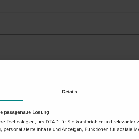
LPH 1-4 (LPH 3-4 optional und stufenweise)
ante Ausschreibungen
für Ihr Profil.
Details
hre passgenaue Lösung
n der Vergabestelle erhalten? Mit der DTAD Plattform sichern Sie sich
e Technologien, um DTAD für Sie komfortabler und relevanter zu
, personalisierte Inhalte und Anzeigen, Funktionen für soziale 
ressen,
,