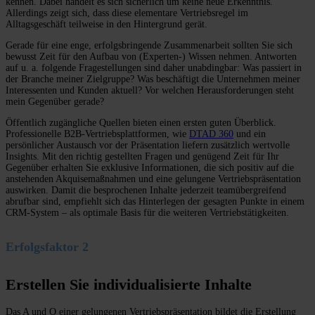
kennen. Dabei handelt es sich sicherlich um keine neue Erkenntnis.
Allerdings zeigt sich, dass diese elementare Vertriebsregel im
Alltagsgeschäft teilweise in den Hintergrund gerät.
Gerade für eine enge, erfolgsbringende Zusammenarbeit sollten Sie sich
bewusst Zeit für den Aufbau von (Experten-) Wissen nehmen. Antworten
auf u. a. folgende Fragestellungen sind daher unabdingbar:
Was
p
assiert in
der Branche meiner Zielgru
p
p
e?
Was beschäftigt die Unternehmen meiner
Interessenten und Kunden aktuell?
V
o
r
welchen Herausf
o
r
derungen steht
mein Gegenüber gerade?
Öffentlich zugängliche Quellen bieten einen ersten guten Überblick.
Professionelle B2B-Vertriebsplattformen, wie
DTAD 360
und ein
persönlicher Austausch vor der Präsentation liefern zusätzlich wertvolle
Insights. Mit den richtig gestellten Fragen und genügend Zeit für Ihr
Gegenüber erhalten Sie exklusive Informationen, die sich positiv auf die
anstehenden Akquisemaßnahmen und eine
gelungene Vertriebspräsentation
auswirken
. Damit die besprochenen Inhalte jederzeit teamübergreifend
abrufbar sind, empfiehlt sich das Hinterlegen der gesagten Punkte in einem
CRM-System
–
als optimale Basis für die weiteren Vertriebstätigkeiten.
Erfolgsfaktor 2
Erstellen Sie individualisierte Inhalte
Das A und O einer gelungenen Vertriebspräsentation bildet die Erstellung