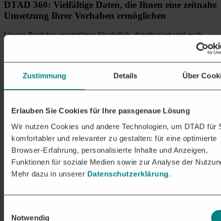
DTAD 360: Vielfältige Daten, die Ihnen eine zeitnahe
Umsetzung Ihrer Vorhaben ermöglichen
Unsere Produkte unterstützen Sie täglich, datenbasiert und auch
durch den persönlichen Einsatz unserer Mitarbeiter vor Ort, die
richtigen und kosteneffizienten Entscheidungen zu treffen. Und
wann starten Sie Ihre Recherche mit
DTAD 360
?
Zustimmung
Details
Über Cook
ÜBERZEUGEN SIE SICH
SELBST
JETZT
DTAD PLATTFORM
TESTEN
Erlauben Sie Cookies für Ihre passgenaue Lösung
Wir nutzen Cookies und andere Technologien, um DTAD für 
Erhalten Sie Zugriff auf alle Ausschreibungen und Analysen –
komfortabler und relevanter zu gestalten: für eine optimierte
inklusive persönlichem Onboarding. Ihre Testphase endet
automatisch, ohne Kosten und Verpflichtungen.
Browser-Erfahrung, personalisierte Inhalte und Anzeigen,
Unverbindlich testen
Funktionen für soziale Medien sowie zur Analyse der Nutzun
Mehr dazu in unserer
Datenschutzerklärung
.
Einwilligungsauswahl
Notwendig