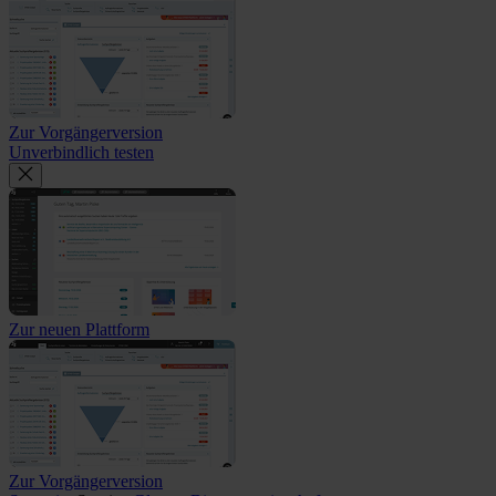
Zur Vorgängerversion
Unverbindlich testen
Zur neuen Plattform
Zur Vorgängerversion