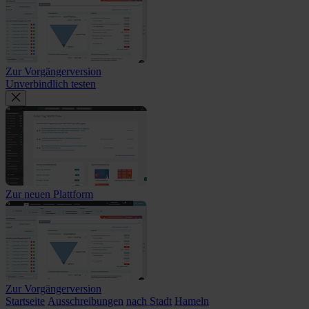
Zur Vorgängerversion
Unverbindlich testen
Zur neuen Plattform
Zur Vorgängerversion
Startseite
Ausschreibungen
nach Stadt
Hameln