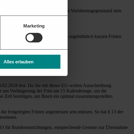
en
anstreben.
 Gem. § 20 VgV müssen die Fristen dem Verfahrensgegenstand stets
in Absatz 1 § 20 VgV heißt es, dass
Marketing
cksichtigen“
e mit Hinweis auf diesen Paragraphen ungebührlich kurzen Fristen
Alles erlauben
ch eingereichte Angebote akzeptiert
.
.02.2018 fest. Da Sie mit dieser EU-weiten Ausschreibung
wir um Verlängerung der Frist um 15 Kalendertage, um die
se Zeit benötigen, um Ihnen ein optimal zusammengestelltes
 die festgelegten Fristen angemessen sein müssen. So hat § 13 der
ernommen.
UVgO für Bundeseinrichtungen, entsprechende Gesetze zur Übernahme