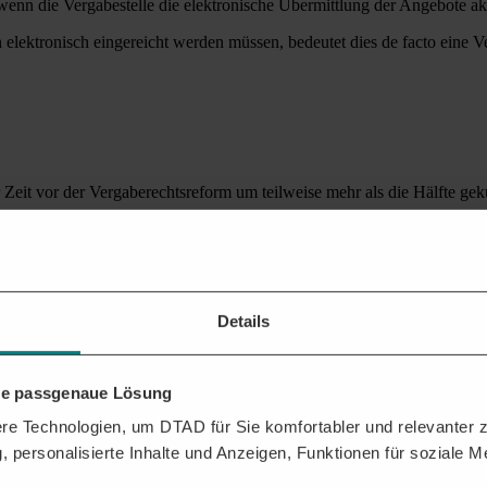
wenn die Vergabestelle die elektronische Übermittlung der Angebote akz
lektronisch eingereicht werden müssen, bedeutet dies de facto eine Ve
r Zeit vor der Vergaberechtsreform um teilweise mehr als die Hälfte ge
en Umständen sogar auf nur noch 15 Tage verkürzen. Dies geht laut Ges
ungsmaßnahme gibt,
h macht.
Details
hre passgenaue Lösung
n Fristen tun?
e Technologien, um DTAD für Sie komfortabler und relevanter zu
, personalisierte Inhalte und Anzeigen, Funktionen für soziale 
 der Dringlichkeit auf 15 Tage verkürzt wurde, haben Sie das Recht, dies