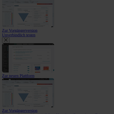
Zur Vorgängerversion
Unverbindlich testen
Zur neuen Plattform
Zur Vorgängerversion