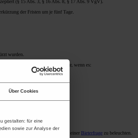
eptiert (§ 15 Abs. 3, § 16 Abs. 8, § 17 Abs. 9 VgV).
rkürzung der Fristen um je fünf Tage.
kürzt wurden.
etz (§ 15 Abs. 3 VgV et al.) aber nur, wenn es:
Über Cookies
 gestalten: für eine
Medien sowie zur Analyse der
e unterstellte Dringlichkeit mittels einer
Bieterfrage
zu beleuchten.