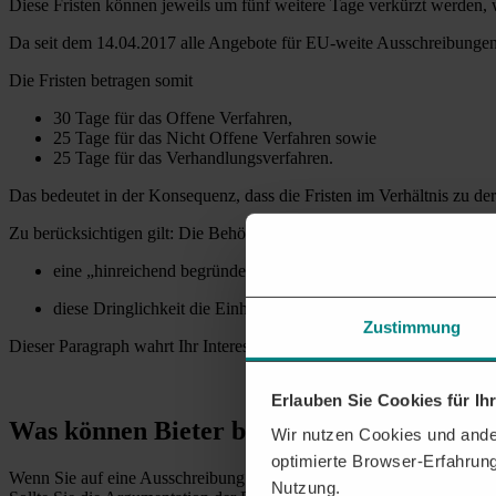
Diese Fristen können jeweils um fünf weitere Tage verkürzt werden, 
Da seit dem 14.04.2017 alle Angebote für EU-weite Ausschreibungen e
Die Fristen betragen somit
30 Tage für das Offene Verfahren,
25 Tage für das Nicht Offene Verfahren sowie
25 Tage für das Verhandlungsverfahren.
Das bedeutet in der Konsequenz, dass die Fristen im Verhältnis zu de
Zu berücksichtigen gilt: Die Behörden können die Frist unter gewiss
eine „hinreichend begründete Dringlichkeit“ für die Beschaff
diese Dringlichkeit die Einhaltung der normalen Frist unmöglic
Zustimmung
Dieser Paragraph wahrt Ihr Interesse als Bieter.
Erlauben Sie Cookies für I
Was können Bieter bei ungebührlich kurze
Wir nutzen Cookies und ander
optimierte Browser-Erfahrung
Wenn Sie auf eine Ausschreibung treffen, in der die Frist aus Gründen
Nutzung.