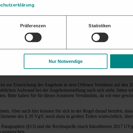
Sie die Fristverkürzung
rügen
und letztendlich ein
Nachprüfungsverfahr
chutzerklärung
.
 Fristen für die einzelnen Vergabearten lediglich Mindestfristen sind.
asis Sie mehr Zeit für die Angebotserstellung einfordern können. Denn 
Präferenzen
Statistiken
ung und die Zeit für die Ausarbeitung der Angebote angemessen zu berü
önnen, wie hoch der Aufwand für die Angebotserstellung ist, können Si
nd zugunsten eines Bieters zu verkürzen, scheitern.
Nur Notwendige
 am 20.01.2018 aus und setzt eine Frist von 30 Tagen, da sie elektronis
t zur Einreichung der Angebote in dem Offenen Verfahren auf den 20
heblichen Aufwand bei der Angebotserstellung nach sich zieht, bitten 
n. Bitte haben Sie für dieses Ansinnen Verständnis, da wir eine gewis
sten. Aber auch hier können Sie sich in der Regel darauf berufen, dass
 Elemente des § 20 VgV, noch dazu in großen Teilen wortwörtlich, üb
en Paragraphen (§13) und die Rechtsquelle (nach Inkrafttreten 2017 
) austauschen.