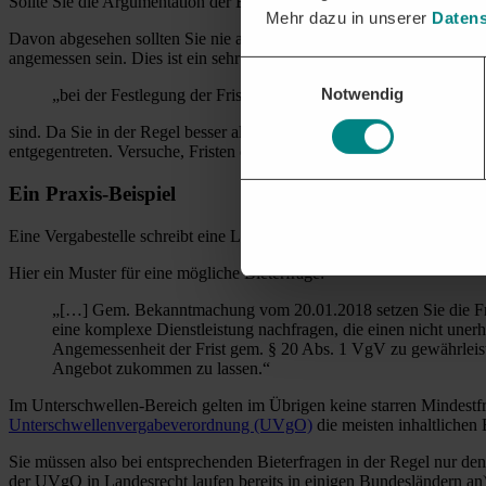
Sollte Sie die Argumentation der Behörde nicht überzeugen, können 
Mehr dazu in unserer
Datens
Davon abgesehen sollten Sie nie außer Acht lassen, dass die zitierten
angemessen sein. Dies ist ein sehr wichtiger Paragraph, auf dessen B
Einwilligungsauswahl
Notwendig
„bei der Festlegung der Fristen […] die Komplexität der Leist
sind. Da Sie in der Regel besser als die Vergabestelle einschätzen k
entgegentreten. Versuche, Fristen ohne aussagekräftiger Begründung u
Ein Praxis-Beispiel
Eine Vergabestelle schreibt eine Leistung in einem Offenen Verfahren
Hier ein Muster für eine mögliche Bieterfrage:
„[…] Gem. Bekanntmachung vom 20.01.2018 setzen Sie die Fris
eine komplexe Dienstleistung nachfragen, die einen nicht uner
Angemessenheit der Frist gem. § 20 Abs. 1 VgV zu gewährleiste
Angebot zukommen zu lassen.“
Im Unterschwellen-Bereich gelten im Übrigen keine starren Mindestfri
Unterschwellenvergabeverordnung (UVgO)
die meisten inhaltlichen
Sie müssen also bei entsprechenden Bieterfragen in der Regel nur d
der UVgO in Landesrecht laufen bereits in einigen Bundesländern an